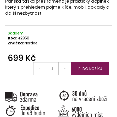
č
Pánská taška přes rameno je praktický doplněk,
u
který s přehledem pojme klíče, mobil, doklady a
j
další nezbytnosti.
e
m
e
Skladem
Kód:
42958
Značka:
Nordee
699 Kč
Měrná
DO KOŠÍKU
cena: