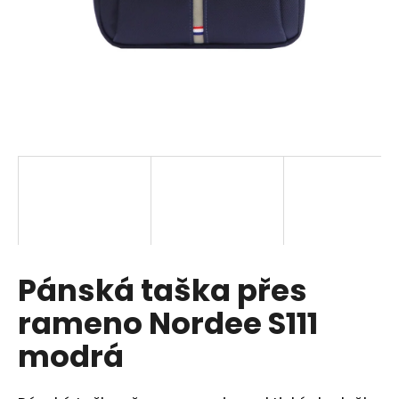
a
j
í
t
?
HLEDAT
Pánská taška přes
D
o
rameno Nordee S111
p
o
modrá
r
u