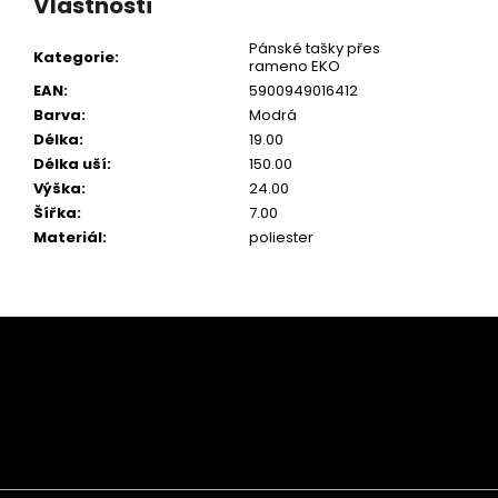
Vlastnosti
Pánské tašky přes
Kategorie
:
rameno EKO
EAN
:
5900949016412
Barva
:
Modrá
Délka
:
19.00
Délka uší
:
150.00
Výška
:
24.00
Šířka
:
7.00
Materiál
:
poliester
Z
á
p
a
t
í