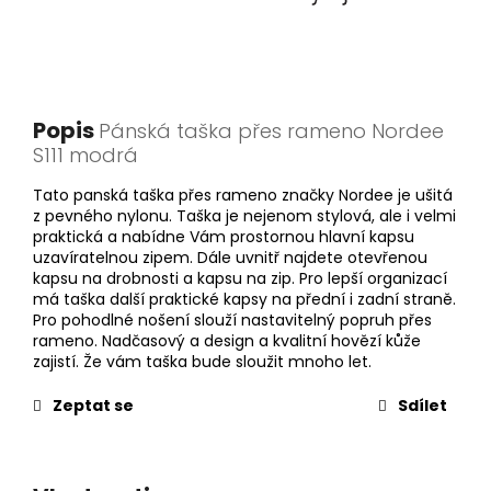
Popis
Pánská taška přes rameno Nordee
S111 modrá
Tato panská taška přes rameno značky Nordee je ušitá
z pevného nylonu. Taška je nejenom stylová, ale i velmi
praktická a nabídne Vám prostornou hlavní kapsu
uzavíratelnou zipem. Dále uvnitř najdete otevřenou
kapsu na drobnosti a kapsu na zip. Pro lepší organizací
má taška další praktické kapsy na přední i zadní straně.
Pro pohodlné nošení slouží nastavitelný popruh přes
rameno. Nadčasový a design a kvalitní hovězí kůže
zajistí. Že vám taška bude sloužit mnoho let.
Zeptat se
Sdílet