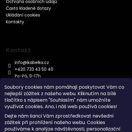
Ochrana osobních údajů
Často kladené dotazy
Ukládání cookies
Kontakty
Kontakt
info
@
ikabelka.cz
+420 733 43 50 40
Po-Pá, 9-17h
Soubory cookies nám pomáhají poskytovat Vám co
nejlepší zážitek z našeho webu. Kliknutím na bílé
tlačítko s nápisem "Souhlasím" nám umožníte
využívat cookies.
Ano, i náš web používá cookies!
Kontakt
Dejte nám šanci Vám zprostředkovat nevšední
Sitemap
zážitek při prohlížení našeho webu. Cookies
používáme k analýze návštěvnosti, personalizační
Doprava a Platba