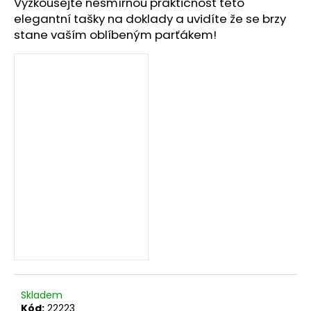
č
Vyzkoušejte nesmírnou praktičnost této
u
elegantní tašky na doklady a uvidíte že se brzy
j
stane vaším oblíbeným parťákem!
e
m
e
Skladem
Kód:
22223