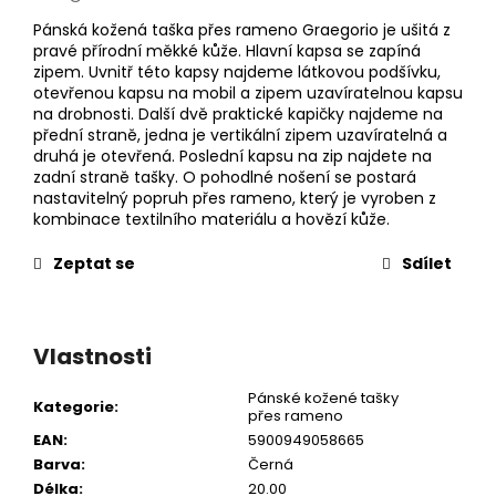
Pánská kožená taška přes rameno Graegorio je ušitá z
pravé přírodní měkké kůže. Hlavní kapsa se zapíná
zipem. Uvnitř této kapsy najdeme látkovou podšívku,
otevřenou kapsu na mobil a zipem uzavíratelnou kapsu
na drobnosti. Další dvě praktické kapičky najdeme na
přední straně, jedna je vertikální zipem uzavíratelná a
druhá je otevřená. Poslední kapsu na zip najdete na
zadní straně tašky. O pohodlné nošení se postará
nastavitelný popruh přes rameno, který je vyroben z
kombinace textilního materiálu a hovězí kůže.
Zeptat se
Sdílet
Vlastnosti
Pánské kožené tašky
Kategorie
:
přes rameno
EAN
:
5900949058665
Barva
:
Černá
Délka
:
20.00