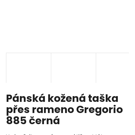
a
j
í
t
?
HLEDAT
Pánská kožená taška
D
o
přes rameno Gregorio
p
o
885 černá
r
u