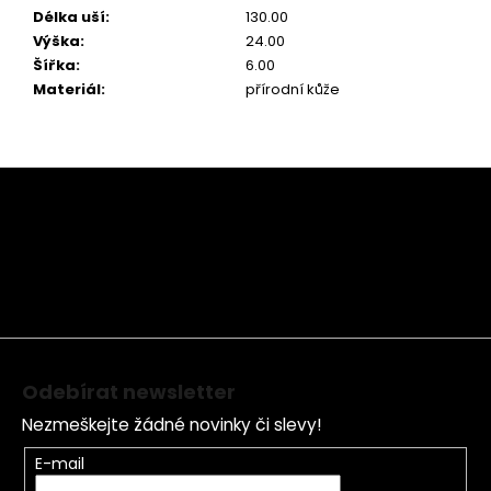
Délka uší
:
130.00
Výška
:
24.00
Šířka
:
6.00
Materiál
:
přírodní kůže
Z
á
p
a
t
í
Odebírat newsletter
Nezmeškejte žádné novinky či slevy!
E-mail