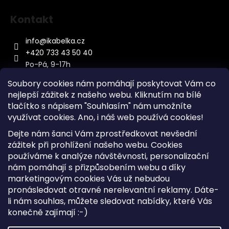
Kontakt
info
@
ikabelka.cz
+420 733 43 50 40
Po-Pá, 9-17h
Soubory cookies nám pomáhají poskytovat Vám co
nejlepší zážitek z našeho webu. Kliknutím na bílé
tlačítko s nápisem "Souhlasím" nám umožníte
využívat cookies.
Ano, i náš web používá cookies!
Kontakt
Dejte nám šanci Vám zprostředkovat nevšední
Sitemap
zážitek při prohlížení našeho webu. Cookies
používáme k analýze návštěvnosti, personalizační
Doprava a Platba
nám pomáhají s přizpůsobením webu a díky
Reklamace Zboží
marketingovým cookies Vás už nebudou
Obchodní podmínky
pronásledovat otravné nerelevantní reklamy. Dáte-
li nám souhlas, můžete sledovat nabídky, které Vás
konečně zajímají :-)
Vytvořil Shoptet