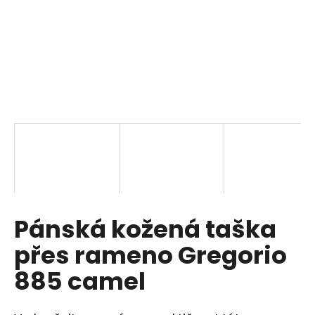
a
j
í
t
?
HLEDAT
Pánská kožená taška
D
o
přes rameno Gregorio
p
o
885 camel
r
u