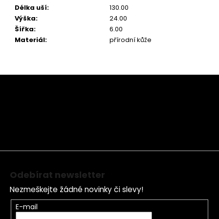
Délka uší
:
130.00
Výška
:
24.00
Šířka
:
6.00
Materiál
:
přírodní kůže
Z
á
p
a
t
í
Odebírat newsletter
Nezmeškejte žádné novinky či slevy!
E-mail