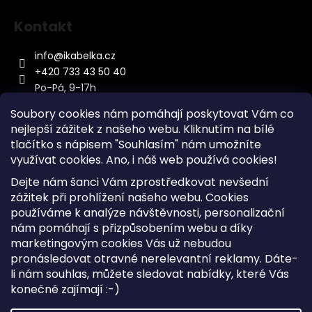
Kontakt
info
@
ikabelka.cz
+420 733 43 50 40
Po-Pá, 9-17h
Soubory cookies nám pomáhají poskytovat Vám co
nejlepší zážitek z našeho webu. Kliknutím na bílé
tlačítko s nápisem "Souhlasím" nám umožníte
využívat cookies.
Ano, i náš web používá cookies!
Kontakt
Dejte nám šanci Vám zprostředkovat nevšední
Sitemap
zážitek při prohlížení našeho webu. Cookies
používáme k analýze návštěvnosti, personalizační
Doprava a Platba
nám pomáhají s přizpůsobením webu a díky
Reklamace Zboží
marketingovým cookies Vás už nebudou
Obchodní podmínky
pronásledovat otravné nerelevantní reklamy. Dáte-
li nám souhlas, můžete sledovat nabídky, které Vás
konečně zajímají :-)
Vytvořil Shoptet