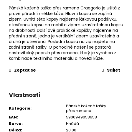
Pánská kožená taška přes rameno Graegorio je ušitá z
pravé přírodní měkké kůže. Hlavní kapsa se zapíná
zipem. Uvnitř této kapsy najdeme látkovou podšívku,
otevřenou kapsu na mobil a zipem uzavíratelnou kapsu
na drobnosti. Další dvě praktické kapičky najdeme na
přední straně, jedna je vertikální zipem uzavíratelná a
druhá je otevřená. Poslední kapsu na zip najdete na
zadní straně tašky. O pohodlné nošení se postará
nastavitelný popruh přes rameno, který je vyroben z
kombinace textilního materiálu a hovězí kůže.
Zeptat se
Sdílet
Vlastnosti
Pánské kožené tašky
Kategorie
:
přes rameno
EAN
:
5900949058658
Barva
:
Hnědá
Délka
:
20.00