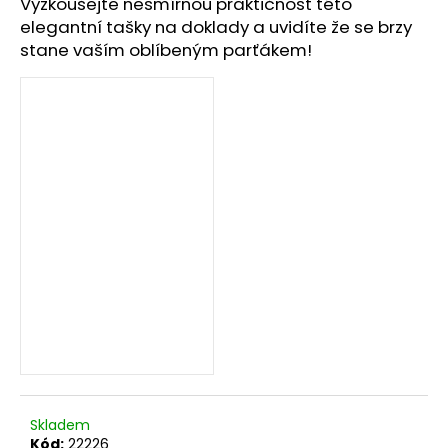
č
Vyzkoušejte nesmírnou praktičnost této
u
elegantní tašky na doklady a uvidíte že se brzy
j
stane vaším oblíbeným parťákem!
e
m
e
Skladem
Kód:
22226