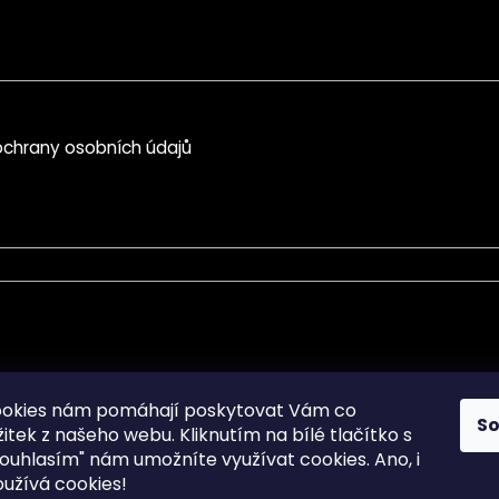
chrany osobních údajů
mace pro Vás
Informace pro Vás
ookies nám pomáhají poskytovat Vám co
S
žitek z našeho webu. Kliknutím na bílé tlačítko s
Sitemap
ouhlasím" nám umožníte využívat cookies.
Ano, i
a osobních údajů
Doprava a Platba
užívá cookies!
kladené dotazy
Reklamace Zboží