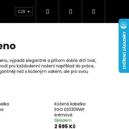
Hledat
Přihlášení
Nákupní
Doplňky
Novinky
CZK
košík
eno
meno, vypadá elegantně a přitom dobře drží tvar,
 hodí pro každodenní nošení například do práce,
gantněji než s koženým vakem, ale pro svou
belka
Kožená kabelka
no
EGO ES0309WF
4
krémová
Skladem
2 695 Kč