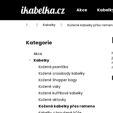
K
Přejít
na
o
Akce
Kabelk
obsah
Zpět
Zpět
š
do
do
í
Domů
Kabelky
Kožené kabelky přes rame
k
obchodu
obchodu
P
o
Kategorie
Přeskočit
s
kategorie
t
Akce
r
Kabelky
a
Kožená psaníčka
n
Kožené crossbody kabelky
n
Kožené Shopper bagy
í
Kožené vaky
p
Kožené kufříkové kabelky
a
Kožené aktovky
n
Kožené kabelky přes rameno
e
Kabelky z broušené kůže