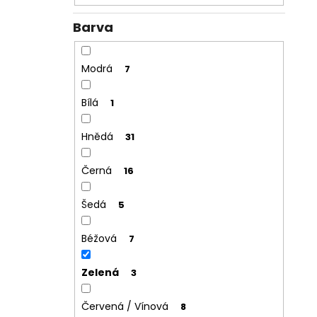
Barva
Modrá
7
Bílá
1
Hnědá
31
Černá
16
Šedá
5
Béžová
7
Zelená
3
Červená / Vínová
8