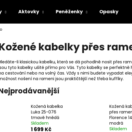
y
Aktovky
Peněženky
Opasky
no
Co potřebujete najít?
Kožené kabelky přes ram
HLEDAT
Hledáte-li klasickou kabelku, která se dá pohodlně nosit přes ra
jsou tyto kabelky ušité přímo pro Vás. Tyto kabelky se perfektně
na cestování nebo na volný čas. Vždy s nimi budete vypadat ele
možnost nošení na rameni jsou praktičtější než třeba kufříky.
Doporučujeme
Nejprodávanější
Kožená kabelka
Kožená ka
Luka 25-076
přes rame
tmavě hnědá
Florence 1
Skladem
modrá
1 699 Kč
Skladem