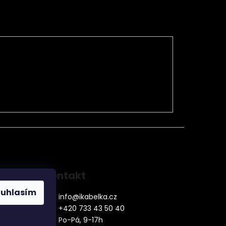
Kontakt
ouhlasím
info
@
ikabelka.cz
+420 733 43 50 40
Po-Pá, 9-17h