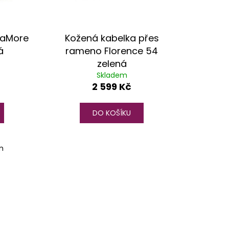
iaMore
Kožená kabelka přes
á
rameno Florence 54
zelená
Skladem
2 599 Kč
DO KOŠÍKU
m