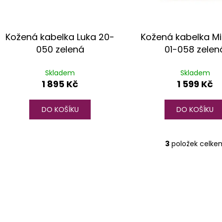
ů
Kožená kabelka Luka 20-
Kožená kabelka M
050 zelená
01-058 zelen
Skladem
Skladem
1 895 Kč
1 599 Kč
DO KOŠÍKU
DO KOŠÍKU
3
položek celke
O
v
l
á
d
a
c