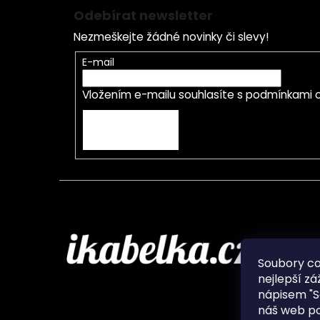
Odebírat newsletter
Nezmeškejte žádné novinky či slevy!
E-mail
Vložením e-mailu souhlasíte s
podmínkami o
PŘIHLÁSIT SE
Infor
Soubory c
nejlepší zá
O nás
nápisem "S
Ochran
náš web po
Často 