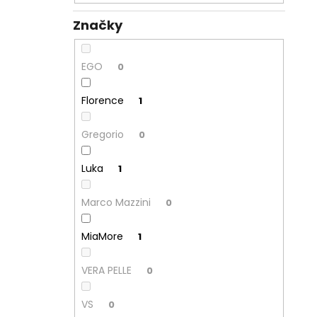
Značky
EGO
0
Florence
1
Gregorio
0
Luka
1
Marco Mazzini
0
MiaMore
1
VERA PELLE
0
VS
0