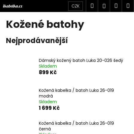
K
Přejít
Hledat
Náku
M
Přihlášen
CZK
na
o
obsah
Zpět
Zpět
košík
š
Kožené batohy
í
C
k
Nejprodávanější
o
p
o
Dámský kožený batoh Luka 20-026 šedý
t
Skladem
ř
899 Kč
e
b
Kožená kabelka / batoh Luka 26-019
u
modrá
j
Skladem
1 699 Kč
e
t
Kožená kabelka / batoh Luka 26-019
e
černá
n