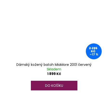
2 295
KČ
–17 %
Dámský kožený batoh MiaMore 2001 červený
Skladem
1 899 Kč
DO KOŠÍKU