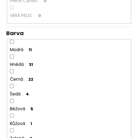
Pierre Cardin
0
VERA PELLE
0
Barva
Modrá
11
Hnědá
31
Černá
22
Šedá
4
Béžová
5
Růžová
1