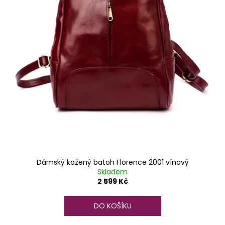
u
k
t
ů
Dámský kožený batoh Florence 2001 vínový
Skladem
2 599 Kč
DO KOŠÍKU