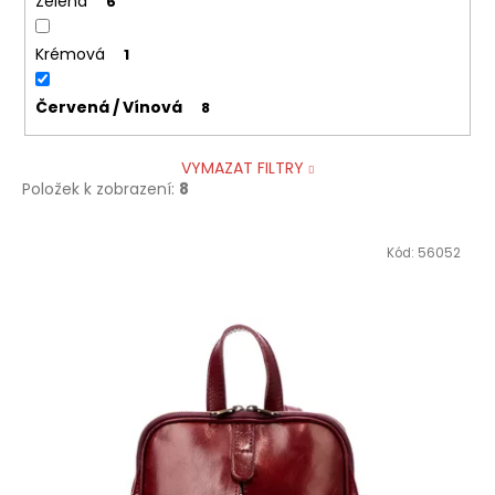
Zelená
6
Krémová
1
Červená / Vínová
8
VYMAZAT FILTRY
Položek k zobrazení:
8
V
Kód:
56052
ý
p
i
s
p
r
o
d