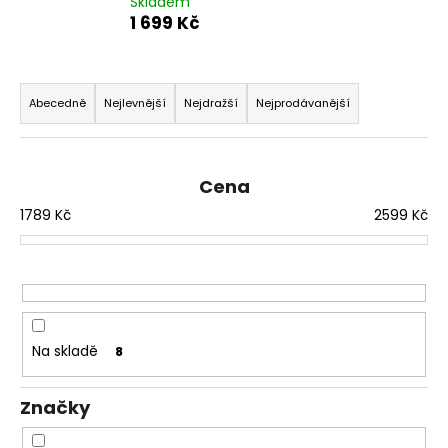
Skladem
a
1 699 Kč
j
í
Ř
t
a
Abecedně
Nejlevnější
Nejdražší
Nejprodávanější
?
z
e
n
Cena
í
1789
Kč
2599
Kč
p
HLEDAT
r
o
d
D
u
o
Na skladě
8
p
k
o
t
r
Značky
ů
u