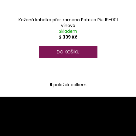
Kožená kabelka přes rameno Patrizia Piu 19-001
vínová
Skladem
2 339 Kč
DO KOŠÍKU
8
položek celkem
O
v
Z
l
á
á
d
p
a
a
c
t
í