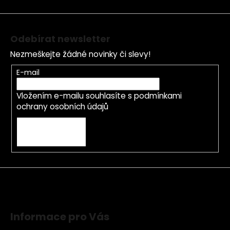
í
p
r
v
Odebírat newsletter
k
y
Nezmeškejte žádné novinky či slevy!
v
E-mail
ý
p
Vložením e-mailu souhlasíte s
podmínkami
i
ochrany osobních údajů
s
u
PŘIHLÁSIT SE
Informace pro Vás