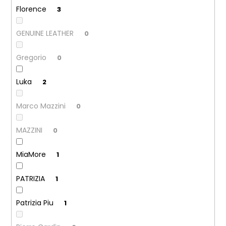
č
Florence
3
u
j
e
GENUINE LEATHER
0
m
e
Gregorio
0
Luka
2
Marco Mazzini
0
MAZZINI
0
MiaMore
1
PATRIZIA
1
Patrizia Piu
1