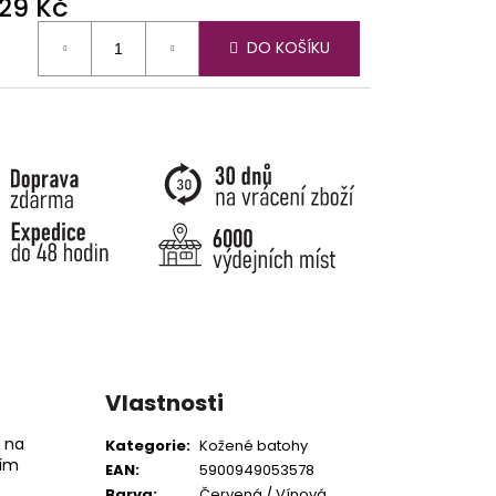
229 Kč
ná
DO KOŠÍKU
:
Vlastnosti
 na
Kategorie
:
Kožené batohy
ním
EAN
:
5900949053578
Barva
:
Červená / Vínová