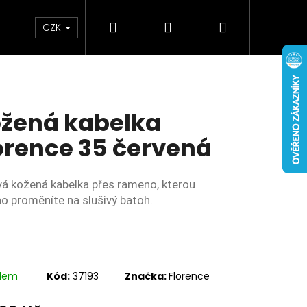
Hledat
Přihlášení
Nákupní
Doplňky
Novinky
CZK
košík
žená kabelka
orence 35 červená
vá kožená kabelka přes rameno, kterou
o proměníte na slušivý batoh.
adem
Kód:
37193
Značka:
Florence