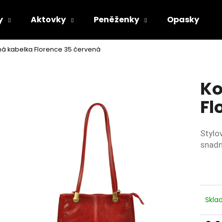
y
Aktovky
Peněženky
Opasky
á kabelka Florence 35 červená
Co potřebujete najít?
Ko
HLEDAT
Fl
Stylo
Doporučujeme
snadn
Skl