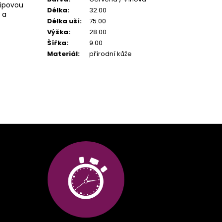
zipovou
Délka
:
32.00
 a
Délka uší
:
75.00
Výška
:
28.00
Šířka
:
9.00
Materiál
:
přírodní kůže