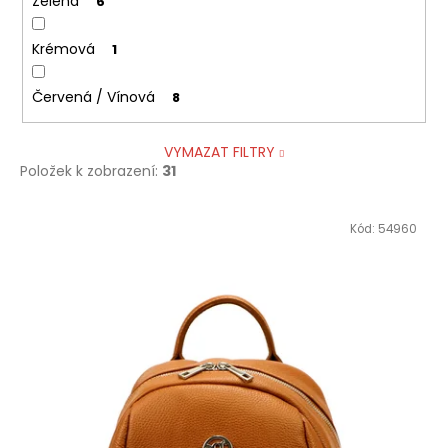
Zelená
6
Krémová
1
Červená / Vínová
8
VYMAZAT FILTRY
Položek k zobrazení:
31
V
Kód:
54960
ý
p
i
s
p
r
o
d