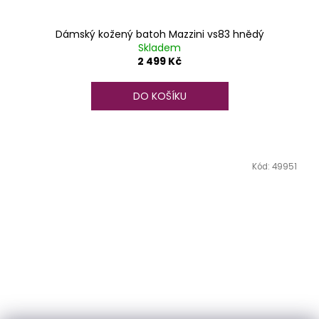
Dámský kožený batoh Mazzini vs83 hnědý
Skladem
2 499 Kč
DO KOŠÍKU
Kód:
49951