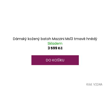
Dámský kožený batoh Mazzini Ms13 tmavě hnědý
Skladem
3 599 Kč
DO KOŠÍKU
Kód:
V224A