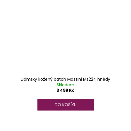
Dámský kožený batoh Mazzini Ms224 hnědý
Skladem
3 499 Kč
DO KOŠÍKU