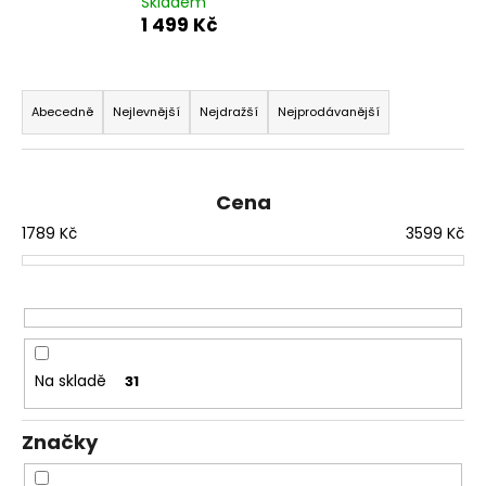
Skladem
a
1 499 Kč
j
í
Ř
t
a
Abecedně
Nejlevnější
Nejdražší
Nejprodávanější
?
z
e
n
Cena
í
1789
Kč
3599
Kč
p
HLEDAT
r
o
d
D
u
o
Na skladě
31
p
k
o
t
r
Značky
ů
u