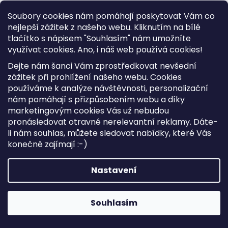
Soubory cookies nám pomáhají poskytovat Vám co
nejlepší zážitek z našeho webu. Kliknutím na bílé
tlačítko s nápisem "Souhlasím" nám umožníte
využívat cookies.
Ano, i náš web používá cookies!
Dejte nám šanci Vám zprostředkovat nevšední
zážitek při prohlížení našeho webu. Cookies
používáme k analýze návštěvnosti, personalizační
nám pomáhají s přizpůsobením webu a díky
marketingovým cookies Vás už nebudou
pronásledovat otravné nerelevantní reklamy. Dáte-
li nám souhlas, můžete sledovat nabídky, které Vás
konečně zajímají :-)
Dámský kožený batoh MiaMore 01-010 koňakový
Nastavení
Skladem
1 789 Kč
Souhlasím
DO KOŠÍKU