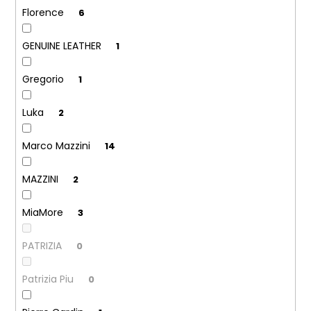
č
Florence
6
u
j
e
GENUINE LEATHER
1
m
e
Gregorio
1
Luka
2
Marco Mazzini
14
MAZZINI
2
MiaMore
3
PATRIZIA
0
Patrizia Piu
0