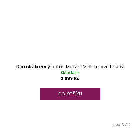
Dámský kožený batoh Mazzini M135 tmavě hnědý
Skladem
3 599 Kč
DO KOŠÍKU
Kód:
V71D