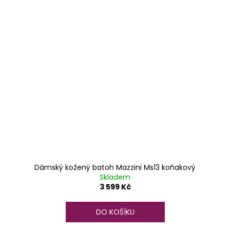
Dámský kožený batoh Mazzini Ms13 koňakový
Skladem
3 599 Kč
DO KOŠÍKU