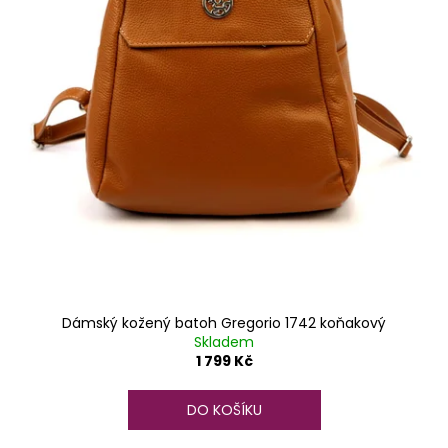
u
k
t
ů
Dámský kožený batoh Gregorio 1742 koňakový
Skladem
1 799 Kč
DO KOŠÍKU