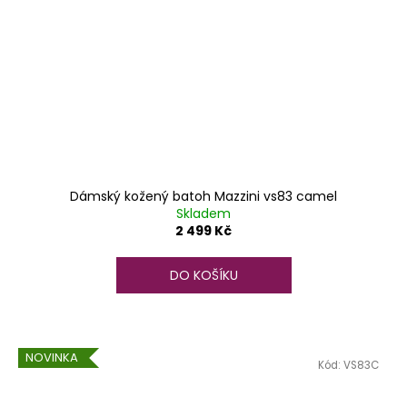
Dámský kožený batoh Mazzini vs83 camel
Skladem
2 499 Kč
DO KOŠÍKU
NOVINKA
Kód:
VS83C