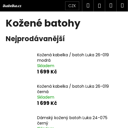
K
Přejít
Hledat
Náku
M
Přihlášen
CZK
na
o
obsah
Zpět
Zpět
košík
š
Kožené batohy
í
C
k
Nejprodávanější
o
p
o
Kožená kabelka / batoh Luka 26-019
t
modrá
Skladem
ř
1 699 Kč
e
b
Kožená kabelka / batoh Luka 26-019
u
černá
j
Skladem
1 699 Kč
e
t
Dámský kožený batoh Luka 24-075
e
černý
n