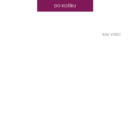
DO KOŠÍKU
Kód:
V135C