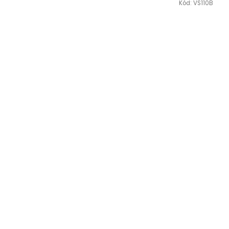
Kód:
VS110B