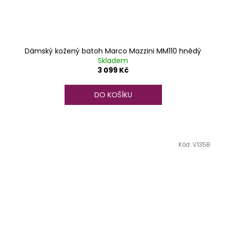
Dámský kožený batoh Marco Mazzini MM110 hnědý
Skladem
3 099 Kč
DO KOŠÍKU
Kód:
V135B