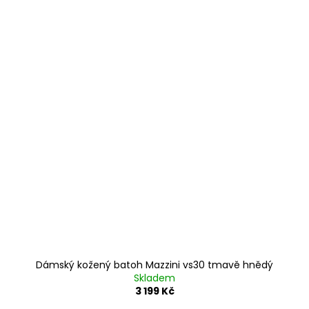
Dámský kožený batoh Mazzini vs30 tmavě hnědý
Skladem
3 199 Kč