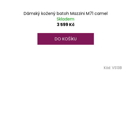
Dámský kožený batoh Mazzini M71 camel
Skladem
3 599 Kč
DO KOŠÍKU
Kód:
VS13B