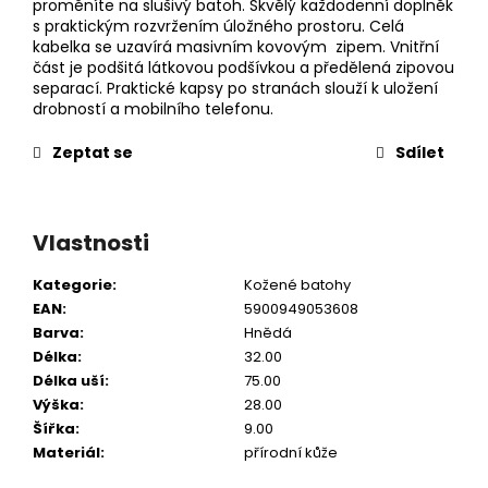
proměníte na slušivý batoh. Skvělý každodenní doplněk
s praktickým rozvržením úložného prostoru. Celá
kabelka se uzavírá masivním kovovým zipem. Vnitřní
část je podšitá látkovou podšívkou a předělená zipovou
separací. Praktické kapsy po stranách slouží k uložení
drobností a mobilního telefonu.
Zeptat se
Sdílet
Vlastnosti
Kategorie
:
Kožené batohy
EAN
:
5900949053608
Barva
:
Hnědá
Délka
:
32.00
Délka uší
:
75.00
Výška
:
28.00
Šířka
:
9.00
Materiál
:
přírodní kůže