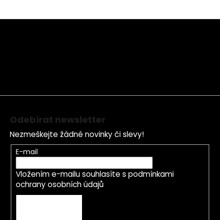
Z
á
p
a
t
í
Odebírat newsletter
Nezmeškejte žádné novinky či slevy!
E-mail
Vložením e-mailu souhlasíte s
podmínkami
ochrany osobních údajů
PŘIHLÁSIT SE