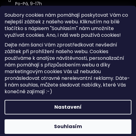
Po-Pá, 9-17h
Soubory cookies nám pomáhají poskytovat Vám co
nejlepší zážitek z našeho webu. Kliknutím na bílé
tlačítko s nápisem "Souhlasím" nám umožníte
využívat cookies.
Ano, i náš web používá cookies!
Kontakt
Dejte nám šanci Vám zprostředkovat nevšední
Sitemap
zážitek při prohlížení našeho webu. Cookies
používáme k analýze návštěvnosti, personalizační
Doprava a Platba
nám pomáhají s přizpůsobením webu a díky
Reklamace Zboží
marketingovým cookies Vás už nebudou
Obchodní podmínky
pronásledovat otravné nerelevantní reklamy. Dáte-
li nám souhlas, můžete sledovat nabídky, které Vás
konečně zajímají :-)
Vytvořil Shoptet
Copyright 2026
iKabelka.cz
. Všechna práva vyhrazena.
Nastavení
Upravit nastavení cookies
Souhlasím