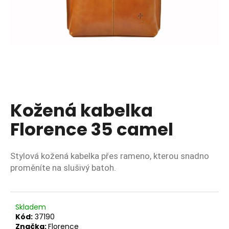
a
j
í
t
?
Kožená kabelka
HLEDAT
Florence 35 camel
Stylová kožená kabelka přes rameno, kterou snadno
D
proměníte na slušivý batoh.
o
p
o
r
Skladem
Kód:
37190
u
Značka:
Florence