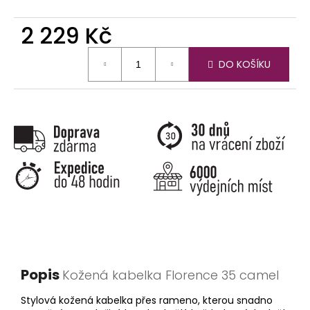
č
u
2 229 Kč
j
e
Měrná
m
DO KOŠÍKU
cena:
e
Popis
Kožená kabelka Florence 35 camel
Stylová kožená kabelka přes rameno, kterou snadno