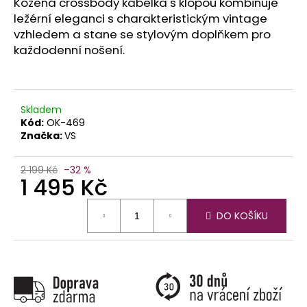
č
Kožená crossbody kabelka s klopou kombinuje
u
ležérní eleganci s charakteristickým vintage
j
vzhledem a stane se stylovým doplňkem pro
e
každodenní nošení.
m
e
Skladem
Kód:
OK-469
Značka:
VS
2 199 Kč
–32 %
1 495 Kč
Měrná
DO KOŠÍKU
cena: