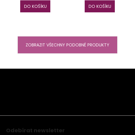
DO KOŠÍKU
DO KOŠÍKU
ZOBRAZIT VŠECHNY PODOBNÉ PRODUKTY
Z
á
p
a
t
í
Odebírat newsletter