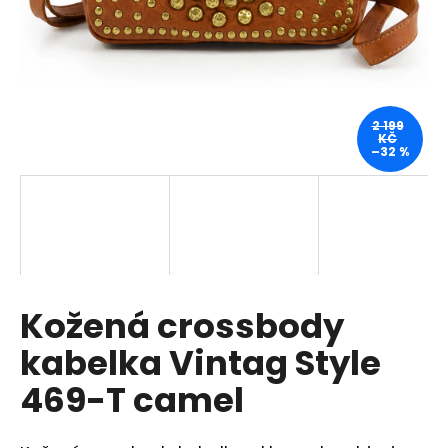
a
j
í
t
?
2 199
KČ
–32 %
HLEDAT
Kožená crossbody
D
o
kabelka Vintag Style
p
o
469-T camel
r
u