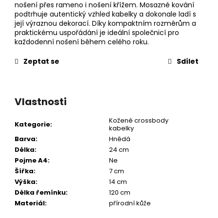
nošení přes rameno i nošení křížem. Mosazné kování
podtrhuje autentický vzhled kabelky a dokonale ladí s
její výraznou dekorací. Díky kompaktním rozměrům a
praktickému uspořádání je ideální společnicí pro
každodenní nošení během celého roku.
Zeptat se
Sdílet
Vlastnosti
Kožené crossbody
Kategorie
:
kabelky
Barva
:
Hnědá
Délka
:
24 cm
Pojme A4
:
Ne
Šířka
:
7 cm
Výška
:
14 cm
Délka řemínku
:
120 cm
Materiál
:
přírodní kůže