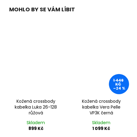
MOHLO BY SE VÁM LÍBIT
1 449
KČ
–24 %
Kožená crossbody
Kožená crossbody
kabelka Luka 26-128
kabelka Vera Pelle
růžová
VP3K černá
Skladem
Skladem
899 Kč
1 099 Kč