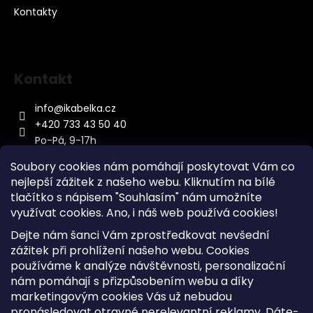
Kontakty
Kontakt
info
@
ikabelka.cz
+420 733 43 50 40
Po-Pá, 9-17h
Soubory cookies nám pomáhají poskytovat Vám co
nejlepší zážitek z našeho webu. Kliknutím na bílé
tlačítko s nápisem "Souhlasím" nám umožníte
využívat cookies.
Ano, i náš web používá cookies!
Kontakt
Dejte nám šanci Vám zprostředkovat nevšední
Sitemap
zážitek při prohlížení našeho webu. Cookies
používáme k analýze návštěvnosti, personalizační
Doprava a Platba
nám pomáhají s přizpůsobením webu a díky
Reklamace Zboží
marketingovým cookies Vás už nebudou
Obchodní podmínky
pronásledovat otravné nerelevantní reklamy. Dáte-