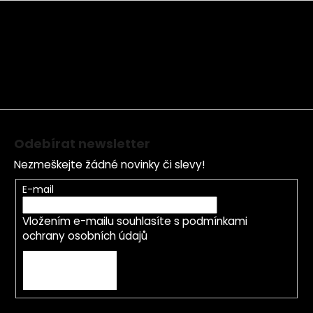
Z
á
p
a
t
í
Odebírat newsletter
Nezmeškejte žádné novinky či slevy!
E-mail
Vložením e-mailu souhlasíte s
podmínkami
ochrany osobních údajů
PŘIHLÁSIT SE