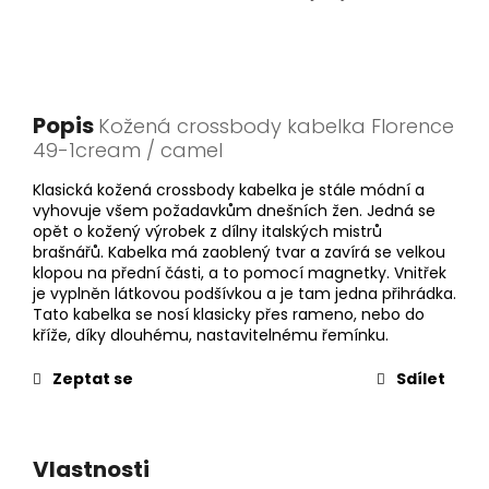
Popis
Kožená crossbody kabelka Florence
49-1cream / camel
Klasická kožená crossbody kabelka je stále módní a
vyhovuje všem požadavkům dnešních žen. Jedná se
opět o kožený výrobek z dílny italských mistrů
brašnářů. Kabelka má zaoblený tvar a zavírá se velkou
klopou na přední části, a to pomocí magnetky. Vnitřek
je vyplněn látkovou podšívkou a je tam jedna přihrádka.
Tato kabelka se nosí klasicky přes rameno, nebo do
kříže, díky dlouhému, nastavitelnému řemínku.
Zeptat se
Sdílet
Vlastnosti