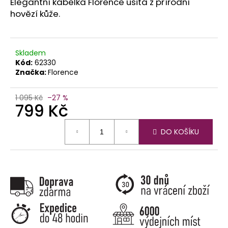
č
Elegantní kabelka Florence ušitá z přírodní
u
hovězí kůže.
j
e
m
Skladem
e
Kód:
62330
Značka:
Florence
1 095 Kč
–27 %
799 Kč
Měrná
DO KOŠÍKU
cena: