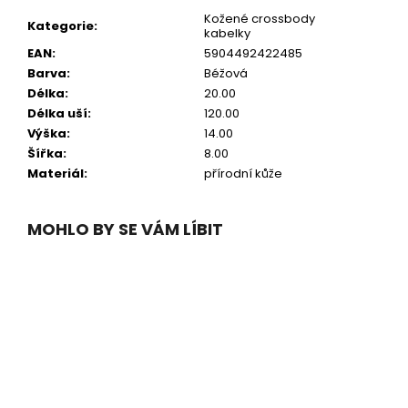
Kožené crossbody
Kategorie
:
kabelky
EAN
:
5904492422485
Barva
:
Béžová
Délka
:
20.00
Délka uší
:
120.00
Výška
:
14.00
Šířka
:
8.00
Materiál
:
přírodní kůže
MOHLO BY SE VÁM LÍBIT