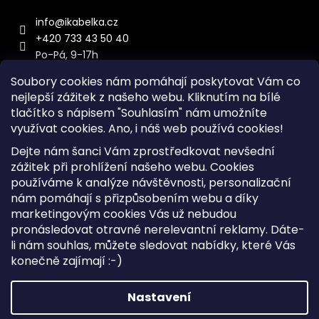
info
@
ikabelka.cz
+420 733 43 50 40
Po-Pá, 9-17h
Soubory cookies nám pomáhají poskytovat Vám co
nejlepší zážitek z našeho webu. Kliknutím na bílé
tlačítko s nápisem "Souhlasím" nám umožníte
využívat cookies.
Ano, i náš web používá cookies!
Kontakt
Dejte nám šanci Vám zprostředkovat nevšední
Sitemap
zážitek při prohlížení našeho webu. Cookies
používáme k analýze návštěvnosti, personalizační
Doprava a Platba
nám pomáhají s přizpůsobením webu a díky
Reklamace Zboží
marketingovým cookies Vás už nebudou
Obchodní podmínky
pronásledovat otravné nerelevantní reklamy. Dáte-
li nám souhlas, můžete sledovat nabídky, které Vás
konečně zajímají :-)
Vytvořil Shoptet
Copyright 2026
iKabelka.cz
. Všechna práva vyhrazena.
Nastavení
Upravit nastavení cookies