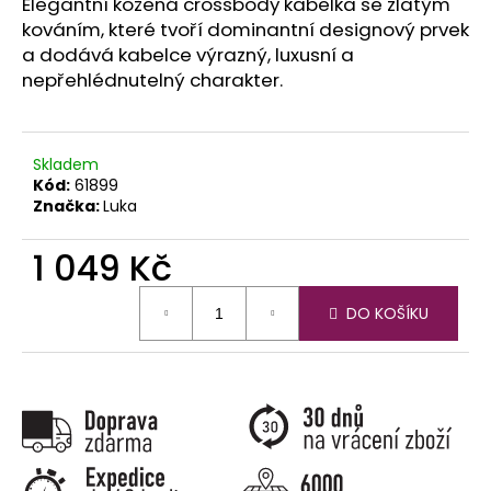
č
Elegantní kožená crossbody kabelka se zlatým
u
kováním, které tvoří dominantní designový prvek
j
a dodává kabelce výrazný, luxusní a
e
nepřehlédnutelný charakter.
m
e
Skladem
Kód:
61899
Značka:
Luka
1 049 Kč
Měrná
DO KOŠÍKU
cena: