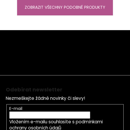
ZOBRAZIT VŠECHNY PODOBNÉ PRODUKTY
Z
á
p
a
t
í
Odebírat newsletter
Nezmeškejte žádné novinky či slevy!
E-mail
Vložením e-mailu souhlasíte s
podmínkami
ochrany osobních údajů