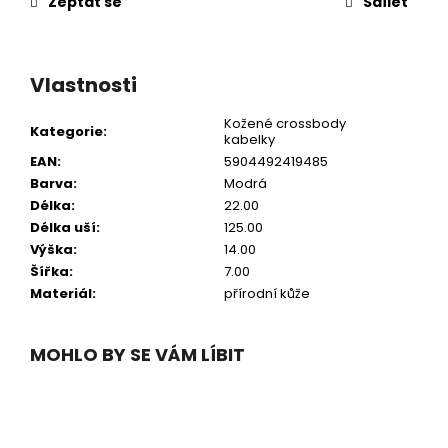
Zeptat se
Sdílet
Vlastnosti
Kožené crossbody
Kategorie
:
kabelky
EAN
:
5904492419485
Barva
:
Modrá
Délka
:
22.00
Délka uší
:
125.00
Výška
:
14.00
Šířka
:
7.00
Materiál
:
přírodní kůže
MOHLO BY SE VÁM LÍBIT