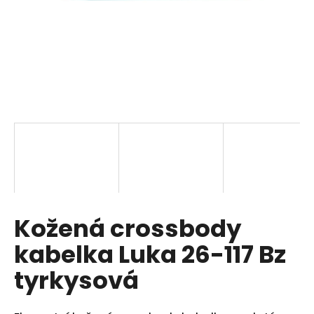
a
j
í
t
?
HLEDAT
Kožená crossbody
D
o
kabelka Luka 26-117 Bz
p
o
tyrkysová
r
u