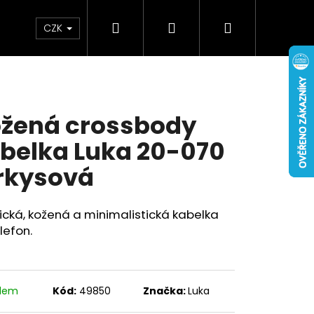
Hledat
Přihlášení
Nákupní
Doplňky
Novinky
CZK
košík
žená crossbody
belka Luka 20-070
rkysová
ická, kožená a minimalistická kabelka
lefon.
adem
Kód:
49850
Značka:
Luka