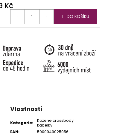
9 Kč
ná
DO KOŠÍKU
:
Vlastnosti
Kožené crossbody
Kategorie
:
kabelky
EAN
:
5900949025056