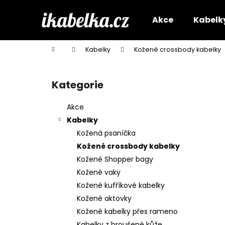
K
Přejít
na
o
Akce
Kabelk
obsah
Zpět
Zpět
š
do
do
í
Domů
Kabelky
Kožené crossbody kabelky
k
obchodu
obchodu
P
o
Kategorie
Přeskočit
s
kategorie
t
Akce
r
Kabelky
a
Kožená psaníčka
n
Kožené crossbody kabelky
n
Kožené Shopper bagy
í
Kožené vaky
p
Kožené kufříkové kabelky
a
Kožené aktovky
n
Kožené kabelky přes rameno
e
Kabelky z broušené kůže