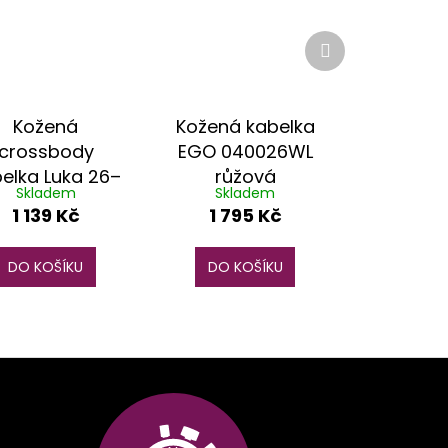
Další
produkt
Kožená
Kožená kabelka
crossbody
EGO 040026WL
elka Luka 26–
růžová
Skladem
Skladem
121 žlutá
1 139 Kč
1 795 Kč
DO KOŠÍKU
DO KOŠÍKU