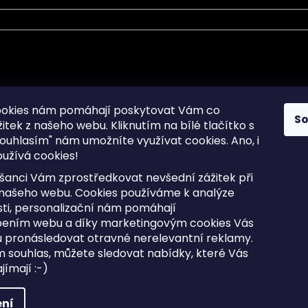
mace pro Vás
Informace pro Vás
ookies nám pomáhají poskytovat Vám co
S
žitek z našeho webu. Kliknutím na bílé tlačítko s
Sitemap
ouhlasím" nám umožníte využívat cookies.
Ano, i
a osobních údajů
Doprava a Platba
užívá cookies!
kladené dotazy
Reklamace Zboží
ní cookies
Postup vrácení zboží ve 30 
šanci Vám zprostředkovat nevšední zážitek při
lhůtě
ty
 našeho webu. Cookies používáme k analýze
Obchodní podmínky
ti, personalizační nám pomáhají
bením webu a díky marketingovým cookies Vás
 pronásledovat otravné nerelevantní reklamy.
m souhlas, můžete sledovat nabídky, které Vás
razena.
Upravit nastavení cookies
ímají :-)
ní