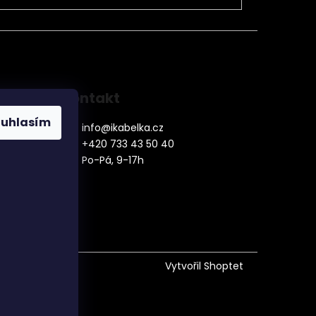
Kontakt
ouhlasím
info
@
ikabelka.cz
+420 733 43 50 40
Po-Pá, 9-17h
denní
Vytvořil Shoptet