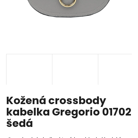
a
j
í
t
?
HLEDAT
Kožená crossbody
D
o
kabelka Gregorio 01702
p
o
šedá
r
u