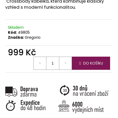
č
Crossbody kabelka, která kombinuje klasický
u
vzhled s moderní funkcionalitou.
j
e
m
Skladem
e
Kód:
49805
Značka:
Gregorio
999 Kč
Měrná
DO KOŠÍKU
cena: