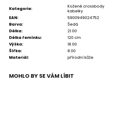
Kožené crossbody
Kategorie
:
kabelky
EAN
:
5900949024752
Barva
:
Šedá
Délka
:
21.00
Délka řemínku
:
120 cm
Výška
:
18.00
Šířka
:
8.00
Materiál
:
přírodní kůže
MOHLO BY SE VÁM LÍBIT