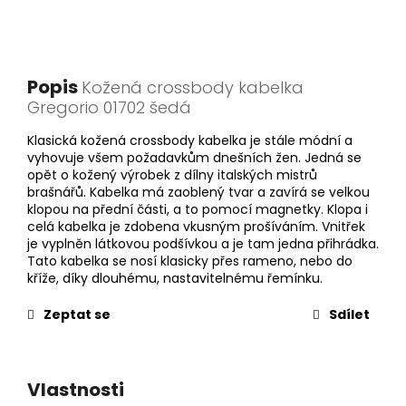
Popis
Kožená crossbody kabelka
Gregorio 01702 šedá
Klasická kožená crossbody kabelka je stále módní a
vyhovuje všem požadavkům dnešních žen. Jedná se
opět o kožený výrobek z dílny italských mistrů
brašnářů. Kabelka má zaoblený tvar a zavírá se velkou
klopou na přední části, a to pomocí magnetky. Klopa i
celá kabelka je zdobena vkusným prošíváním. Vnitřek
je vyplněn látkovou podšívkou a je tam jedna přihrádka.
Tato kabelka se nosí klasicky přes rameno, nebo do
kříže, díky dlouhému, nastavitelnému řemínku.
Zeptat se
Sdílet
Vlastnosti