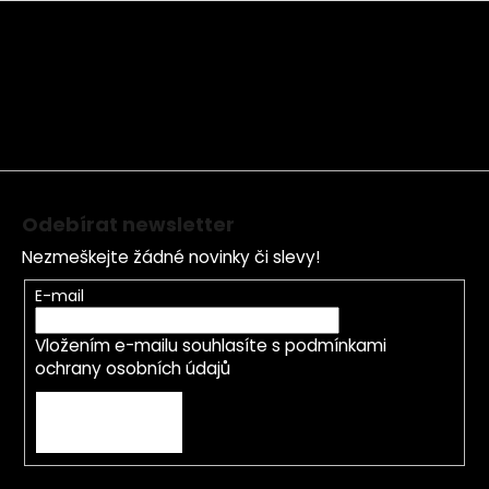
Z
á
p
a
t
í
Odebírat newsletter
Nezmeškejte žádné novinky či slevy!
E-mail
Vložením e-mailu souhlasíte s
podmínkami
ochrany osobních údajů
PŘIHLÁSIT SE