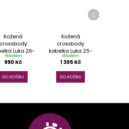
Další
produkt
Kožená
Kožená
crossbody
crossbody
elka Luka 26-
kabelka Luka 25-
Skladem
Skladem
110 žlutá
036-2 taupe
990 Kč
1 395 Kč
DO KOŠÍKU
DO KOŠÍKU