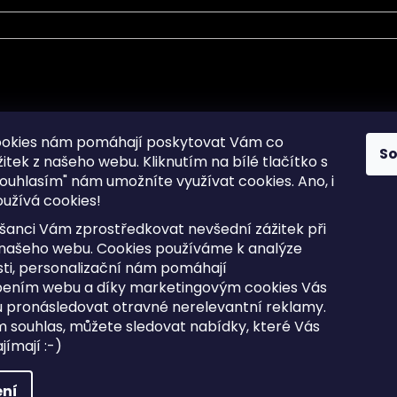
mace pro Vás
Informace pro Vás
ookies nám pomáhají poskytovat Vám co
S
žitek z našeho webu. Kliknutím na bílé tlačítko s
Sitemap
ouhlasím" nám umožníte využívat cookies.
Ano, i
a osobních údajů
Doprava a Platba
užívá cookies!
kladené dotazy
Reklamace Zboží
ní cookies
Postup vrácení zboží ve 30 
šanci Vám zprostředkovat nevšední zážitek při
lhůtě
ty
 našeho webu. Cookies používáme k analýze
Obchodní podmínky
ti, personalizační nám pomáhají
bením webu a díky marketingovým cookies Vás
 pronásledovat otravné nerelevantní reklamy.
m souhlas, můžete sledovat nabídky, které Vás
razena.
Upravit nastavení cookies
ímají :-)
ní