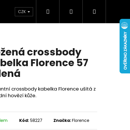
Hledat
Přihlášení
Nákupní
Doplňky
Novinky
CZK
košík
žená crossbody
belka Florence 57
lená
ntní crossbody kabelka Florence ušitá z
dní hovězí kůže.
adem
Kód:
58227
Značka:
Florence