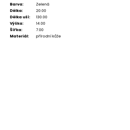
Barva
:
Zelená
Délka
:
20.00
Délka uší
:
130.00
Výška
:
14.00
Šířka
:
7.00
Materiál
:
přírodní kůže