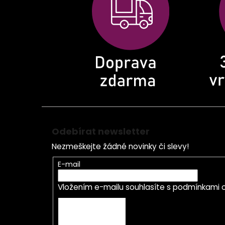
t
í
Odebírat newsletter
Nezmeškejte žádné novinky či slevy!
E-mail
Vložením e-mailu souhlasíte s
podmínkami o
PŘIHLÁSIT SE