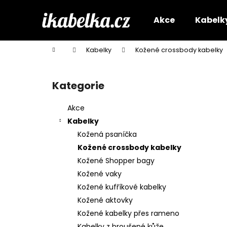
K
Přejít
na
o
Akce
Kabelk
obsah
Zpět
Zpět
š
do
do
í
Domů
Kabelky
Kožené crossbody kabelky
k
obchodu
obchodu
P
o
Kategorie
Přeskočit
s
kategorie
t
Akce
r
Kabelky
a
Kožená psaníčka
n
Kožené crossbody kabelky
n
Kožené Shopper bagy
í
Kožené vaky
p
Kožené kufříkové kabelky
a
Kožené aktovky
n
Kožené kabelky přes rameno
e
Kabelky z broušené kůže