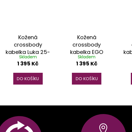
Kožená
Kožená
crossbody
crossbody
kabelka Luka 25-
kabelka EGO
kab
Skladem
Skladem
036-2 béžová
ES0311WF krémová
1 395 Kč
1 395 Kč
DO KOŠÍKU
DO KOŠÍKU