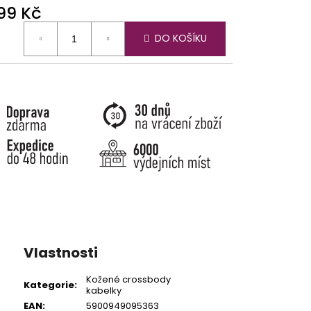
099 Kč
ná
DO KOŠÍKU
:
Vlastnosti
Kožené crossbody
Kategorie
:
kabelky
EAN
:
5900949095363