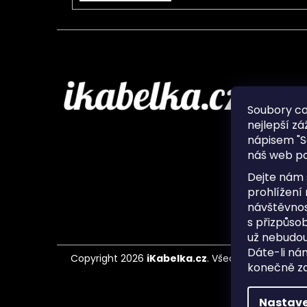
Infor
Soubory c
nejlepší zá
O nás
nápisem "S
Ochran
náš web po
Často 
Ukládá
Dejte nám 
Kontak
prohlížení
návštěvnos
s přizpůso
už nebudou
Dáte-li ná
Copyright 2026
iKabelka.cz
. Všechna práva vyh
konečně zaj
Nastave