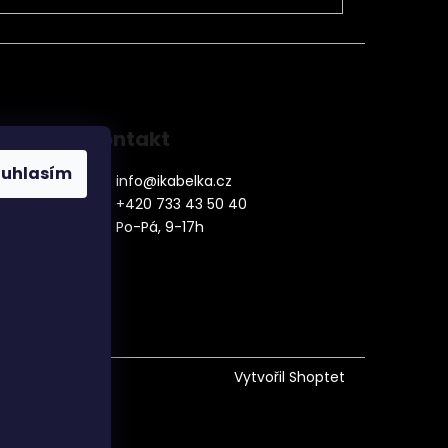
Kontakt
ouhlasím
info
@
ikabelka.cz
+420 733 43 50 40
Po-Pá, 9-17h
denní
Vytvořil Shoptet