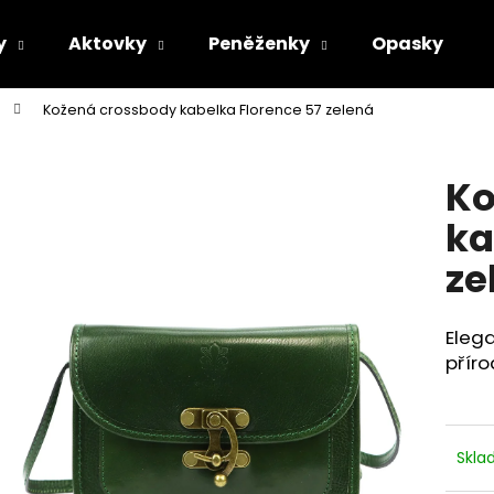
y
Aktovky
Peněženky
Opasky
Kožená crossbody kabelka Florence 57 zelená
Co potřebujete najít?
Ko
HLEDAT
ka
ze
Doporučujeme
Elega
příro
Skl