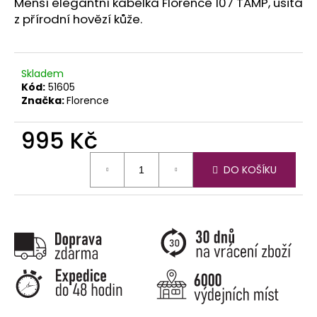
č
Menší elegantní kabelka Florence 107 TAMP, ušitá
u
z přírodní hovězí kůže.
j
e
m
Skladem
e
Kód:
51605
Značka:
Florence
995 Kč
Měrná
DO KOŠÍKU
cena: