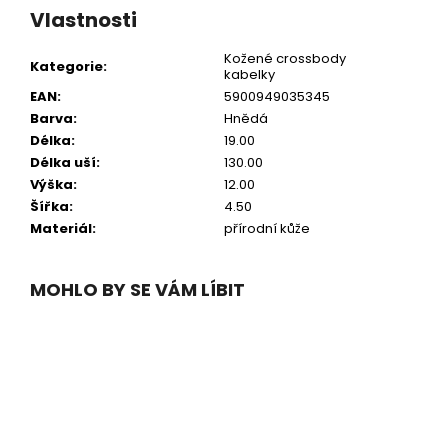
Vlastnosti
Kožené crossbody
Kategorie
:
kabelky
EAN
:
5900949035345
Barva
:
Hnědá
Délka
:
19.00
Délka uší
:
130.00
Výška
:
12.00
Šířka
:
4.50
Materiál
:
přírodní kůže
MOHLO BY SE VÁM LÍBIT