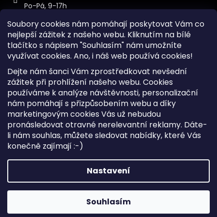
Po-Pá, 9-17h
Soubory cookies nám pomáhají poskytovat Vám co
nejlepší zážitek z našeho webu. Kliknutím na bílé
tlačítko s nápisem "Souhlasím" nám umožníte
využívat cookies.
Ano, i náš web používá cookies!
Kontakt
Dejte nám šanci Vám zprostředkovat nevšední
Sitemap
zážitek při prohlížení našeho webu. Cookies
používáme k analýze návštěvnosti, personalizační
Doprava a Platba
nám pomáhají s přizpůsobením webu a díky
Reklamace Zboží
marketingovým cookies Vás už nebudou
Obchodní podmínky
pronásledovat otravné nerelevantní reklamy. Dáte-
li nám souhlas, můžete sledovat nabídky, které Vás
konečně zajímají :-)
Vytvořil Shoptet
Copyright 2026
iKabelka.cz
. Všechna práva vyhrazena.
Nastavení
Upravit nastavení cookies
Souhlasím