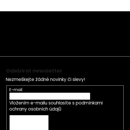
Z
á
p
a
t
í
Odebírat newsletter
Nezmeškejte žádné novinky či slevy!
E-mail
Vložením e-mailu souhlasíte s
podmínkami
ochrany osobních údajů
PŘIHLÁSIT SE