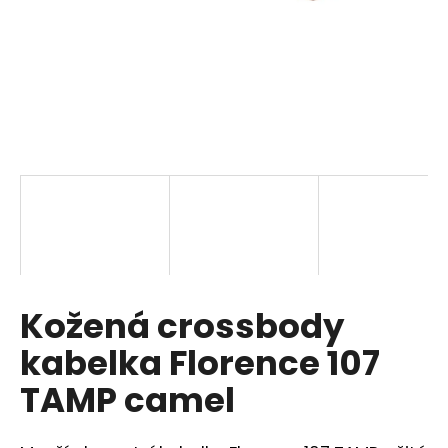
a
j
í
t
?
HLEDAT
Kožená crossbody
D
o
kabelka Florence 107
p
o
TAMP camel
r
u