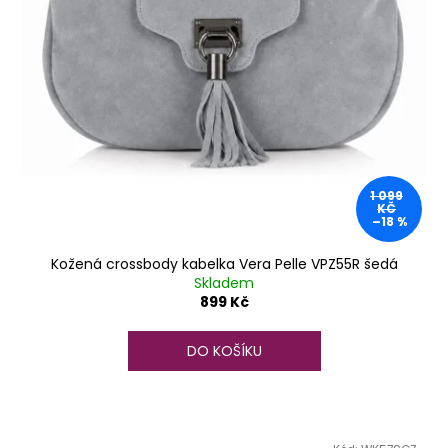
1 099
KČ
–18 %
Kožená crossbody kabelka Vera Pelle VPZ55R šedá
Skladem
899 Kč
DO KOŠÍKU