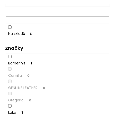
č
p
u
r
j
o
e
m
d
e
u
Na skladě
5
k
t
Značky
ů
Barberinis
1
Camilla
0
GENUINE LEATHER
0
Gregorio
0
Luka
1