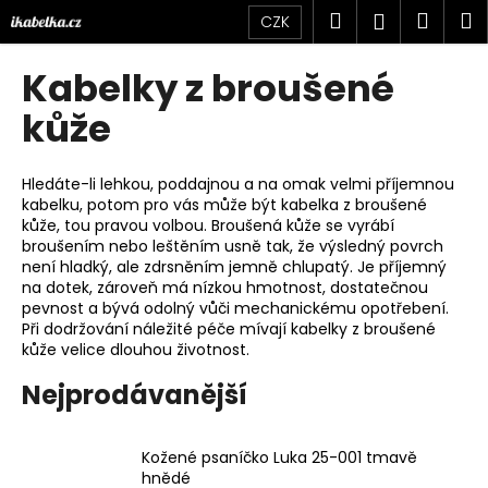
K
Přejít
Hledat
Náku
M
Přihlášen
CZK
na
o
obsah
Zpět
Zpět
košík
š
Kabelky z broušené
í
C
kůže
k
o
p
Hledáte-li lehkou, poddajnou a na omak velmi příjemnou
o
kabelku, potom pro vás může být kabelka z broušené
kůže, tou pravou volbou. Broušená kůže se vyrábí
t
broušením nebo leštěním usně tak, že výsledný povrch
ř
není hladký, ale zdrsněním jemně chlupatý. Je příjemný
e
na dotek, zároveň má nízkou hmotnost, dostatečnou
pevnost a bývá odolný vůči mechanickému opotřebení.
b
Při dodržování náležité péče mívají kabelky z broušené
u
kůže velice dlouhou životnost.
j
Nejprodávanější
e
t
e
Kožené psaníčko Luka 25-001 tmavě
hnědé
n