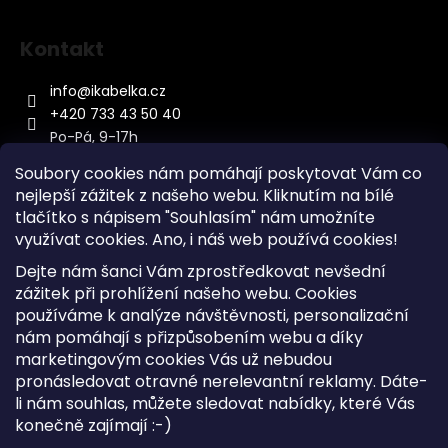
Kontakt
info
@
ikabelka.cz
+420 733 43 50 40
Po-Pá, 9-17h
Soubory cookies nám pomáhají poskytovat Vám co
nejlepší zážitek z našeho webu. Kliknutím na bílé
tlačítko s nápisem "Souhlasím" nám umožníte
využívat cookies.
Ano, i náš web používá cookies!
Kontakt
Dejte nám šanci Vám zprostředkovat nevšední
Sitemap
zážitek při prohlížení našeho webu. Cookies
používáme k analýze návštěvnosti, personalizační
Doprava a Platba
nám pomáhají s přizpůsobením webu a díky
Reklamace Zboží
marketingovým cookies Vás už nebudou
Obchodní podmínky
pronásledovat otravné nerelevantní reklamy. Dáte-
li nám souhlas, můžete sledovat nabídky, které Vás
konečně zajímají :-)
Vytvořil Shoptet