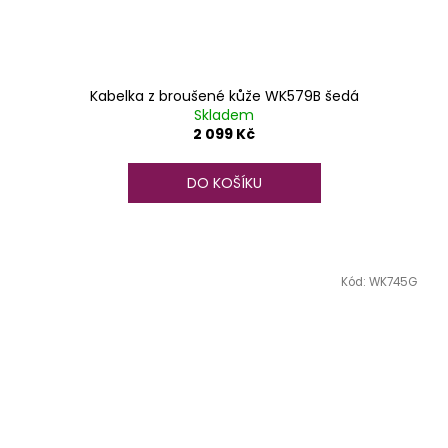
Kabelka z broušené kůže WK579B šedá
Skladem
2 099 Kč
DO KOŠÍKU
Kód:
WK745G