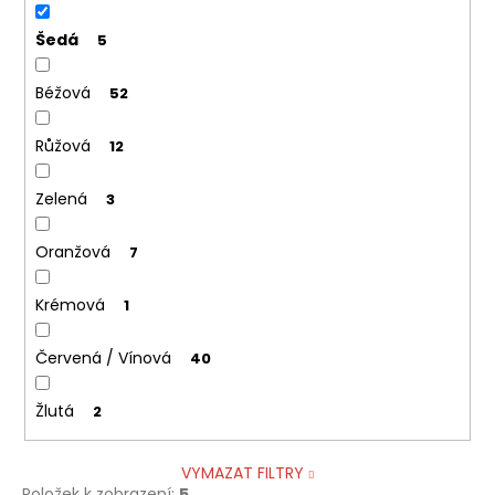
Šedá
5
Béžová
52
Růžová
12
Zelená
3
Oranžová
7
Krémová
1
Červená / Vínová
40
Žlutá
2
VYMAZAT FILTRY
Položek k zobrazení:
5