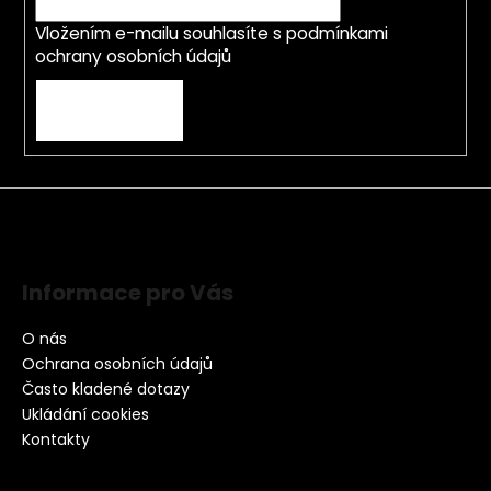
p
Vložením e-mailu souhlasíte s
podmínkami
i
ochrany osobních údajů
s
u
PŘIHLÁSIT SE
Informace pro Vás
O nás
Ochrana osobních údajů
Často kladené dotazy
Ukládání cookies
Kontakty