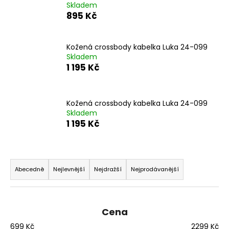
Skladem
a
895 Kč
j
í
Kožená crossbody kabelka Luka 24-099
t
Skladem
?
1 195 Kč
Kožená crossbody kabelka Luka 24-099
Skladem
HLEDAT
1 195 Kč
Ř
D
a
Abecedně
Nejlevnější
Nejdražší
Nejprodávanější
o
z
p
e
o
r
n
Cena
u
í
699
Kč
2299
Kč