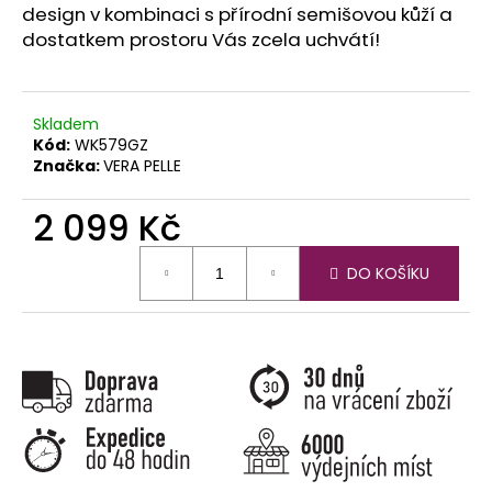
č
design v kombinaci s přírodní semišovou kůží a
u
dostatkem prostoru Vás zcela uchvátí!
j
e
m
e
Skladem
Kód:
WK579GZ
Značka:
VERA PELLE
2 099 Kč
Měrná
DO KOŠÍKU
cena: