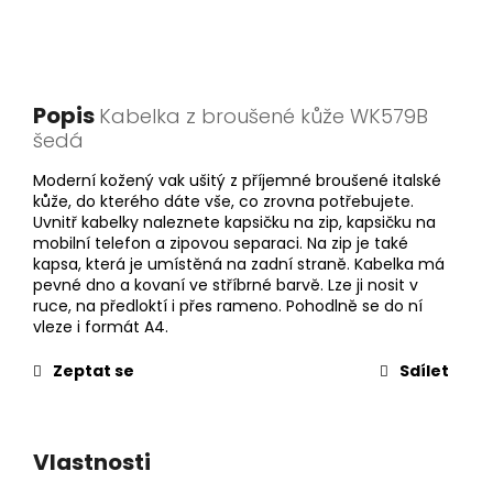
Popis
Kabelka z broušené kůže WK579B
šedá
Moderní kožený vak ušitý z příjemné broušené italské
kůže, do kterého dáte vše, co zrovna potřebujete.
Uvnitř kabelky naleznete kapsičku na zip, kapsičku na
mobilní telefon a zipovou separaci. Na zip je také
kapsa, která je umístěná na zadní straně. Kabelka má
pevné dno a kovaní ve stříbrné barvě. Lze ji nosit v
ruce, na předloktí i přes rameno. Pohodlně se do ní
vleze i formát A4.
Zeptat se
Sdílet
Vlastnosti