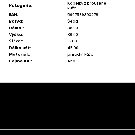
Kabelky z broušené
Kategorie
:
kůže
EAN
:
5907589390278
Barva
:
Šedá
Délka:
:
38.00
Výška:
:
36.00
Šířka:
:
15.00
Délka uší:
:
45.00
Materiál:
:
přírodní kůže
Pojme A4:
:
Ano
Z
á
p
a
t
í