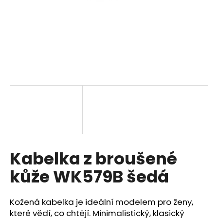
a
j
í
t
?
HLEDAT
Kabelka z broušené
D
o
kůže WK579B šedá
p
o
r
Kožená kabelka je ideální modelem pro ženy,
u
které vědí, co chtějí. Minimalistický, klasický