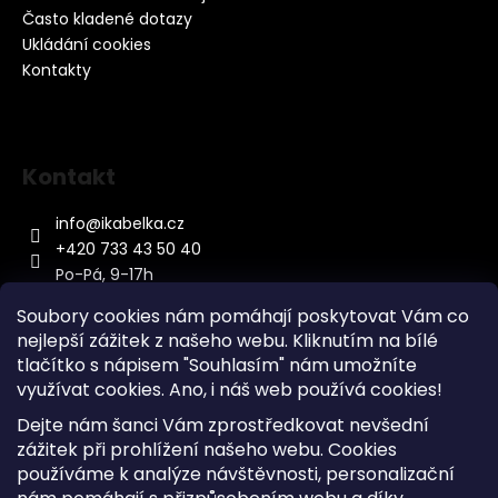
Často kladené dotazy
Ukládání cookies
Kontakty
Kontakt
info
@
ikabelka.cz
+420 733 43 50 40
Po-Pá, 9-17h
Soubory cookies nám pomáhají poskytovat Vám co
nejlepší zážitek z našeho webu. Kliknutím na bílé
tlačítko s nápisem "Souhlasím" nám umožníte
využívat cookies.
Ano, i náš web používá cookies!
Kontakt
Dejte nám šanci Vám zprostředkovat nevšední
Sitemap
zážitek při prohlížení našeho webu. Cookies
používáme k analýze návštěvnosti, personalizační
Doprava a Platba