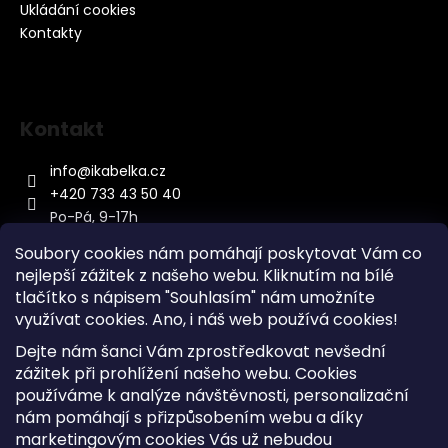
Ukládání cookies
Kontakty
Kontakt
info
@
ikabelka.cz
+420 733 43 50 40
Po-Pá, 9-17h
Soubory cookies nám pomáhají poskytovat Vám co
nejlepší zážitek z našeho webu. Kliknutím na bílé
tlačítko s nápisem "Souhlasím" nám umožníte
využívat cookies.
Ano, i náš web používá cookies!
Kontakt
Dejte nám šanci Vám zprostředkovat nevšední
Sitemap
zážitek při prohlížení našeho webu. Cookies
používáme k analýze návštěvnosti, personalizační
Doprava a Platba
nám pomáhají s přizpůsobením webu a díky
Reklamace Zboží
marketingovým cookies Vás už nebudou
Obchodní podmínky