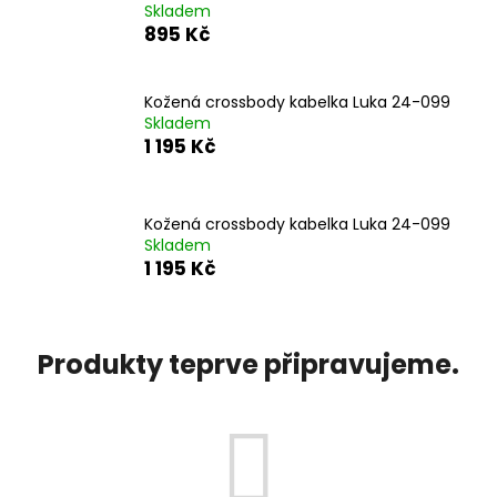
Skladem
a
895 Kč
j
í
Kožená crossbody kabelka Luka 24-099
t
Skladem
?
1 195 Kč
Kožená crossbody kabelka Luka 24-099
Skladem
HLEDAT
1 195 Kč
D
Produkty teprve připravujeme.
o
p
o
r
u