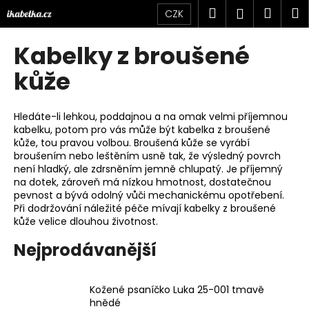
K
Přejít
Hledat
Náku
M
Přihlášen
CZK
na
o
obsah
Zpět
Zpět
košík
š
Kabelky z broušené
í
C
kůže
k
o
p
Hledáte-li lehkou, poddajnou a na omak velmi příjemnou
o
kabelku, potom pro vás může být kabelka z broušené
kůže, tou pravou volbou. Broušená kůže se vyrábí
t
broušením nebo leštěním usně tak, že výsledný povrch
ř
není hladký, ale zdrsněním jemně chlupatý. Je příjemný
e
na dotek, zároveň má nízkou hmotnost, dostatečnou
pevnost a bývá odolný vůči mechanickému opotřebení.
b
Při dodržování náležité péče mívají kabelky z broušené
u
kůže velice dlouhou životnost.
j
Nejprodávanější
e
t
e
Kožené psaníčko Luka 25-001 tmavě
hnědé
n