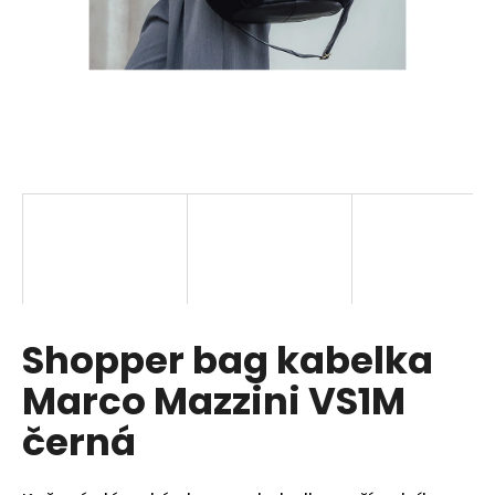
a
j
í
t
?
HLEDAT
Shopper bag kabelka
D
o
Marco Mazzini VS1M
p
o
černá
r
u