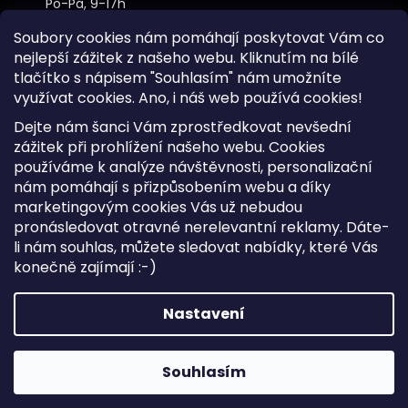
Po-Pá, 9-17h
Soubory cookies nám pomáhají poskytovat Vám co
nejlepší zážitek z našeho webu. Kliknutím na bílé
tlačítko s nápisem "Souhlasím" nám umožníte
využívat cookies.
Ano, i náš web používá cookies!
Kontakt
Dejte nám šanci Vám zprostředkovat nevšední
Sitemap
zážitek při prohlížení našeho webu. Cookies
používáme k analýze návštěvnosti, personalizační
Doprava a Platba
nám pomáhají s přizpůsobením webu a díky
Reklamace Zboží
marketingovým cookies Vás už nebudou
Obchodní podmínky
pronásledovat otravné nerelevantní reklamy. Dáte-
li nám souhlas, můžete sledovat nabídky, které Vás
konečně zajímají :-)
Vytvořil Shoptet
Copyright 2026
iKabelka.cz
. Všechna práva vyhrazena.
Nastavení
Upravit nastavení cookies
Souhlasím