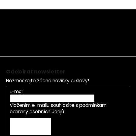
Z
á
p
a
t
í
Odebírat newsletter
Nezmeškejte žádné novinky či slevy!
E-mail
Vložením e-mailu souhlasíte s
podmínkami
ochrany osobních údajů
PŘIHLÁSIT SE