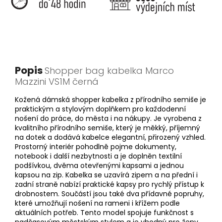
Popis
Shopper bag kabelka Marco
Mazzini VS1M černá
Kožená dámská shopper kabelka z přírodního semiše je
praktickým a stylovým doplňkem pro každodenní
nošení do práce, do města i na nákupy. Je vyrobena z
kvalitního přírodního semiše, který je měkký, příjemný
na dotek a dodává kabelce elegantní, přirozený vzhled.
Prostorný interiér pohodlně pojme dokumenty,
notebook i další nezbytnosti a je doplněn textilní
podšívkou, dvěma otevřenými kapsami a jednou
kapsou na zip. Kabelka se uzavírá zipem a na přední i
zadní straně nabízí praktické kapsy pro rychlý přístup k
drobnostem. Součástí jsou také dva přídavné popruhy,
které umožňují nošení na rameni i křížem podle
aktuálních potřeb. Tento model spojuje funkčnost s
nadčasovým městským stylem a je vhodný pro ženy,