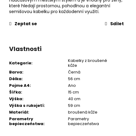
které hledají prostornou, pohodlnou a elegantní
semišovou kabelku pro každodenní využití.
Zeptat se
Sdílet
Vlastnosti
Kabelky z broušené
Kategorie
:
kůže
Barva
:
Černá
Délka
:
56 cm
Pojme A4
:
Ano
Šířka
:
15 cm
Výška
:
40 cm
Výška s rukojetí
:
59 cm
Materiál
:
broušená kůže
Parametry
Parametry
bepieczeństwa
:
bepieczeństwa