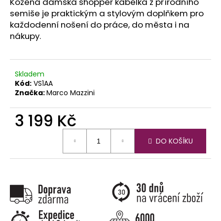
č
Kožená dámská shopper kabelka z přírodního
u
semiše je praktickým a stylovým doplňkem pro
j
každodenní nošení do práce, do města i na
e
nákupy.
m
e
Skladem
Kód:
VS1AA
Značka:
Marco Mazzini
3 199 Kč
Měrná
DO KOŠÍKU
cena: