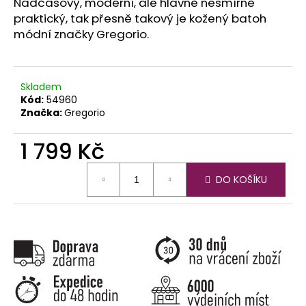
č
Nadčasový, moderní, ale hlavně nesmírně
u
praktický, tak přesně takový je kožený batoh
j
módní značky Gregorio.
e
m
e
Skladem
Kód:
54960
Značka:
Gregorio
1 799 Kč
Měrná
DO KOŠÍKU
cena: