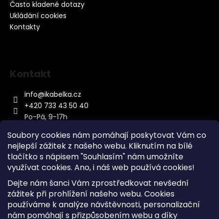
Často kladené dotazy
Ukládání cookies
Kontakty
Kontakt
info
@
ikabelka.cz
+420 733 43 50 40
Po-Pá, 9-17h
Soubory cookies nám pomáhají poskytovat Vám co
nejlepší zážitek z našeho webu. Kliknutím na bílé
tlačítko s nápisem "Souhlasím" nám umožníte
využívat cookies.
Ano, i náš web používá cookies!
Kontakt
Dejte nám šanci Vám zprostředkovat nevšední
Sitemap
zážitek při prohlížení našeho webu. Cookies
používáme k analýze návštěvnosti, personalizační
Doprava a Platba
nám pomáhají s přizpůsobením webu a díky
Reklamace Zboží