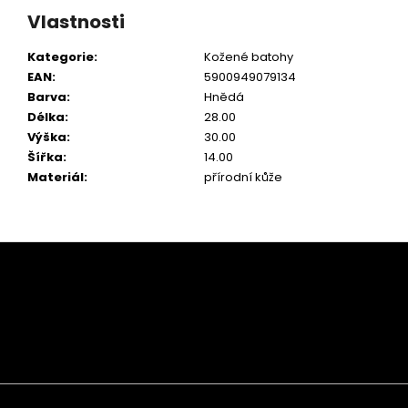
Vlastnosti
Kategorie
:
Kožené batohy
EAN
:
5900949079134
Barva
:
Hnědá
Délka
:
28.00
Výška
:
30.00
Šířka
:
14.00
Materiál
:
přírodní kůže
Z
á
p
a
t
í