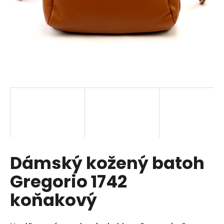
a
j
í
t
?
HLEDAT
Dámský kožený batoh
D
o
Gregorio 1742
p
o
koňakový
r
u