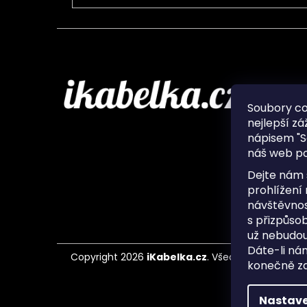
Infor
Soubory c
nejlepší zá
O nás
nápisem "S
Ochran
náš web po
Často 
Ukládá
Dejte nám 
Kontak
prohlížení
návštěvnos
s přizpůso
už nebudou
Dáte-li ná
Copyright 2026
iKabelka.cz
. Všechna práva vyh
konečně zaj
Nastave