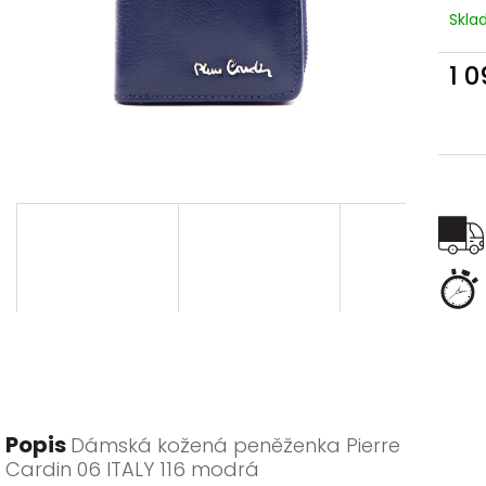
Skl
1 
Měr
cena
Popis
Dámská kožená peněženka Pierre
Cardin 06 ITALY 116 modrá