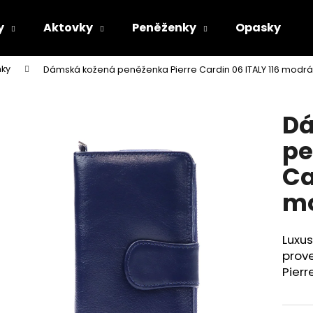
y
Aktovky
Peněženky
Opasky
ky
Dámská kožená peněženka Pierre Cardin 06 ITALY 116 modrá
Co potřebujete najít?
Dá
HLEDAT
pe
Ca
Doporučujeme
m
Luxu
prov
Pierr