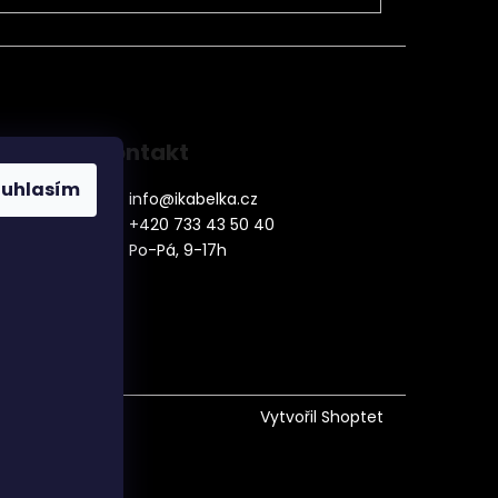
Kontakt
ouhlasím
info
@
ikabelka.cz
+420 733 43 50 40
Po-Pá, 9-17h
denní
Vytvořil Shoptet