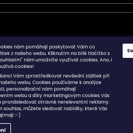
mace pro Vás
Informace pro Vás
ookies nám pomáhají poskytovat Vám co
S
žitek z našeho webu. Kliknutím na bílé tlačítko s
Sitemap
ouhlasím" nám umožníte využívat cookies.
Ano, i
a osobních údajů
Doprava a Platba
užívá cookies!
kladené dotazy
Reklamace Zboží
ní cookies
Postup vrácení zboží ve 30 
šanci Vám zprostředkovat nevšední zážitek při
lhůtě
ty
 našeho webu. Cookies používáme k analýze
Obchodní podmínky
ti, personalizační nám pomáhají
bením webu a díky marketingovým cookies Vás
 pronásledovat otravné nerelevantní reklamy.
m souhlas, můžete sledovat nabídky, které Vás
razena.
Upravit nastavení cookies
ímají :-)
ní