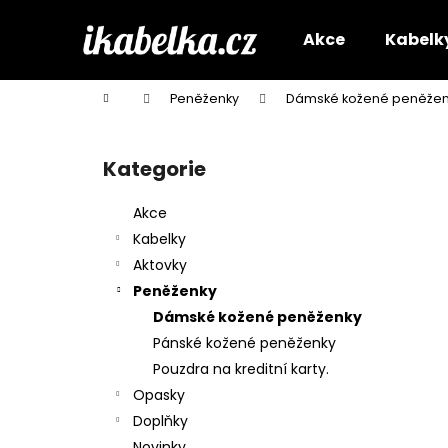
K
Přejít
na
o
Akce
Kabelk
obsah
Zpět
Zpět
š
do
do
í
Domů
Peněženky
Dámské kožené peněžen
k
obchodu
obchodu
P
o
Kategorie
Přeskočit
s
kategorie
t
Akce
r
Kabelky
a
Aktovky
n
Peněženky
n
Dámské kožené peněženky
í
Pánské kožené peněženky
p
Pouzdra na kreditní karty.
a
Opasky
n
Doplňky
e
Novinky