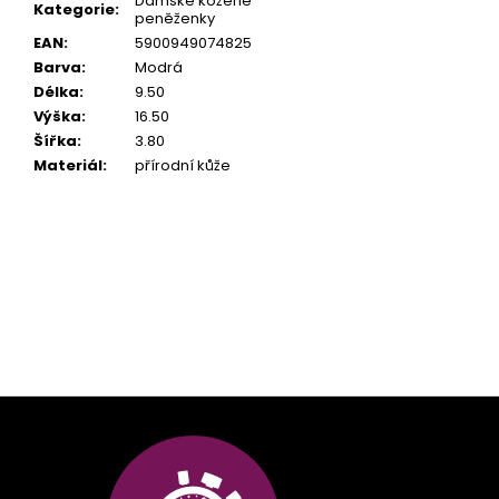
Dámské kožené
Kategorie
:
peněženky
EAN
:
5900949074825
Barva
:
Modrá
Délka
:
9.50
Výška
:
16.50
Šířka
:
3.80
Materiál
:
přírodní kůže