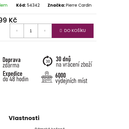
adem
Kód:
54342
Značka:
Pierre Cardin
099 Kč
ná
DO KOŠÍKU
:
Vlastnosti