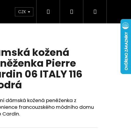
Hledat
Přihlášení
Nákupní
Doplňky
Novinky
CZK
košík
mská kožená
něženka Pierre
rdin 06 ITALY 116
odrá
sní dámská kožená peněženka z
enience francouzského módního domu
e Cardin.