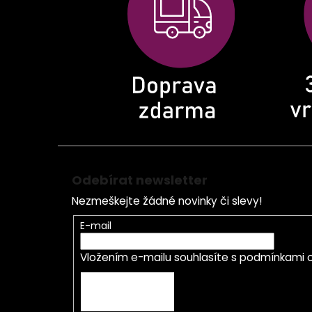
t
í
Odebírat newsletter
Nezmeškejte žádné novinky či slevy!
E-mail
Vložením e-mailu souhlasíte s
podmínkami o
PŘIHLÁSIT SE