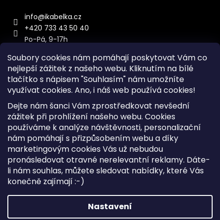
info
@
ikabelka.cz
+420 733 43 50 40
Po-Pá, 9-17h
Soubory cookies nám pomáhají poskytovat Vám co
nejlepší zážitek z našeho webu. Kliknutím na bílé
tlačítko s nápisem "Souhlasím" nám umožníte
využívat cookies.
Ano, i náš web používá cookies!
Kontakt
Dejte nám šanci Vám zprostředkovat nevšední
Sitemap
zážitek při prohlížení našeho webu. Cookies
používáme k analýze návštěvnosti, personalizační
Doprava a Platba
nám pomáhají s přizpůsobením webu a díky
Reklamace Zboží
marketingovým cookies Vás už nebudou
Obchodní podmínky
pronásledovat otravné nerelevantní reklamy. Dáte-
li nám souhlas, můžete sledovat nabídky, které Vás
konečně zajímají :-)
Vytvořil Shoptet
Copyright 2026
iKabelka.cz
. Všechna práva vyhrazena.
Nastavení
Upravit nastavení cookies