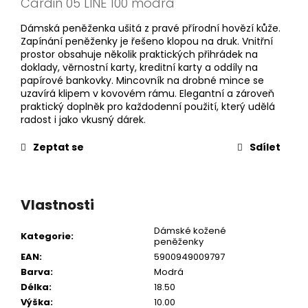
Cardin 05 LINE 100 modrá
Dámská peněženka ušitá z pravé přírodní hovězí kůže.
Zapínání peněženky je řešeno klopou na druk. Vnitřní
prostor obsahuje několik praktických přihrádek na
doklady, věrnostní karty, kreditní karty a oddíly na
papírové bankovky. Mincovník na drobné mince se
uzavírá klipem v kovovém rámu. Elegantní a zároveň
praktický doplněk pro každodenní použití, který udělá
radost i jako vkusný dárek.
Zeptat se
Sdílet
Vlastnosti
Dámské kožené
Kategorie
:
peněženky
EAN
:
5900949009797
Barva
:
Modrá
Délka
:
18.50
Výška
:
10.00