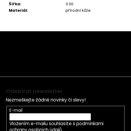
Šířka
:
3.00
Materiál
:
přírodní kůže
Z
á
p
a
t
í
Odebírat newsletter
Nezmeškejte žádné novinky či slevy!
E-mail
Vložením e-mailu souhlasíte s
podmínkami
ochrany osobních údajů