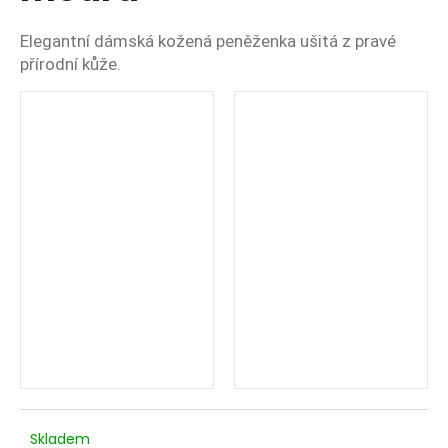
č
u
Elegantní dámská kožená peněženka ušitá z pravé
j
přírodní kůže.
e
m
e
Skladem