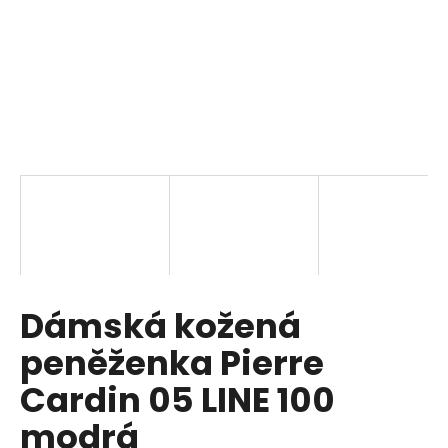
a
j
í
t
?
HLEDAT
Dámská kožená
D
o
peněženka Pierre
p
o
Cardin 05 LINE 100
r
modrá
u