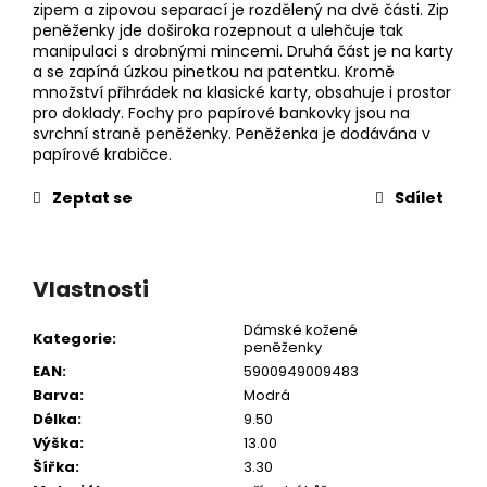
zipem a zipovou separací je rozdělený na dvě části. Zip
peněženky jde doširoka rozepnout a ulehčuje tak
manipulaci s drobnými mincemi. Druhá část je na karty
a se zapíná úzkou pinetkou na patentku. Kromě
množství přihrádek na klasické karty, obsahuje i prostor
pro doklady. Fochy pro papírové bankovky jsou na
svrchní straně peněženky. Peněženka je dodávána v
papírové krabičce.
Zeptat se
Sdílet
Vlastnosti
Dámské kožené
Kategorie
:
peněženky
EAN
:
5900949009483
Barva
:
Modrá
Délka
:
9.50
Výška
:
13.00
Šířka
:
3.30