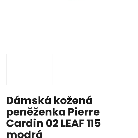
a
j
í
t
?
HLEDAT
Dámská kožená
D
o
peněženka Pierre
p
o
Cardin 02 LEAF 115
r
modrá
u