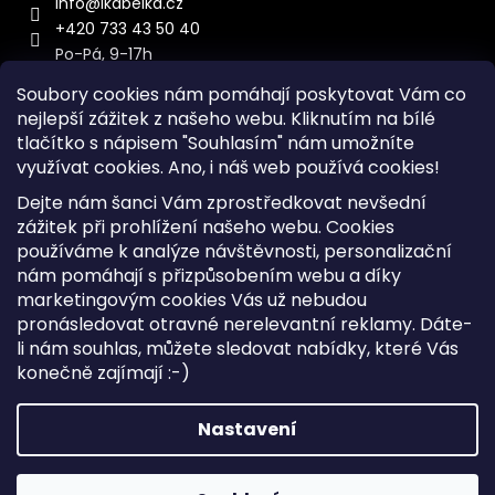
info
@
ikabelka.cz
+420 733 43 50 40
Po-Pá, 9-17h
Soubory cookies nám pomáhají poskytovat Vám co
nejlepší zážitek z našeho webu. Kliknutím na bílé
tlačítko s nápisem "Souhlasím" nám umožníte
využívat cookies.
Ano, i náš web používá cookies!
Kontakt
Dejte nám šanci Vám zprostředkovat nevšední
Sitemap
zážitek při prohlížení našeho webu. Cookies
používáme k analýze návštěvnosti, personalizační
Doprava a Platba
nám pomáhají s přizpůsobením webu a díky
Reklamace Zboží
marketingovým cookies Vás už nebudou
Obchodní podmínky
pronásledovat otravné nerelevantní reklamy. Dáte-
li nám souhlas, můžete sledovat nabídky, které Vás
konečně zajímají :-)
Vytvořil Shoptet
Copyright 2026
iKabelka.cz
. Všechna práva vyhrazena.
Nastavení
Upravit nastavení cookies