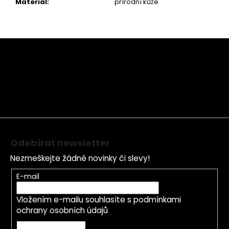
Materiál
:
přírodní kůže
Z
á
p
a
t
í
Odebírat newsletter
Nezmeškejte žádné novinky či slevy!
E-mail
Vložením e-mailu souhlasíte s
podmínkami
ochrany osobních údajů