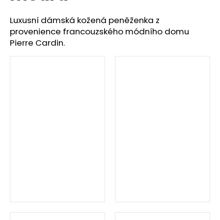
č
u
Luxusní dámská kožená peněženka z
j
provenience francouzského módního domu
e
Pierre Cardin.
m
e