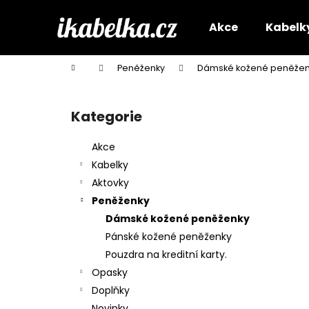
K
Přejít
na
o
Akce
Kabelk
obsah
Zpět
Zpět
š
do
do
í
Domů
Peněženky
Dámské kožené peněžen
k
obchodu
obchodu
P
o
Kategorie
Přeskočit
s
kategorie
t
Akce
r
Kabelky
a
Aktovky
n
Peněženky
n
Dámské kožené peněženky
í
Pánské kožené peněženky
p
Pouzdra na kreditní karty.
a
Opasky
n
Doplňky
e
Novinky