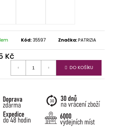
adem
Kód:
35597
Značka:
PATRIZIA
5 Kč
ná
DO KOŠÍKU
: