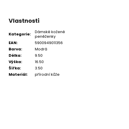
Vlastnosti
Dámské kožené
Kategorie
:
peněženky
EAN
:
5900949011356
Barva
:
Modrá
Délka
:
9.50
Výška
:
16.50
Šířka
:
3.50
Materiál
:
přírodní kůže