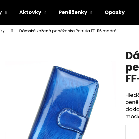
y
Aktovky
Peněženky
Opasky
ky
Dámská kožená peněženka Patrizia FF-116 modrá
Co potřebujete najít?
Dá
HLEDAT
pe
FF
Doporučujeme
Hledá
peněž
dokla
model