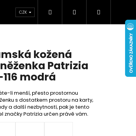
Hledat
Přihlášení
Nákupní
Doplňky
Novinky
CZK
košík
mská kožená
něženka Patrizia
-116 modrá
te-li menší, přesto prostornou
enku s dostatkem prostoru na karty,
dy a další nezbytnosti, pak je tento
 značky Patrizia určen právě vám.