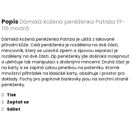
Popis
Dámská kožená peněženka Patrizia FF-
116 modrá
Dámská kožená peněženka Patrizia je ušitá z lakované
přírodní kůže. Celá peněženka je rozdělena na dvě části,
mincovník, který se uzavírá zipem a zipovou separací je
rozdělený na dvě části. Zip peněženky jde doširoka rozepnout
a ulehčuje tak manipulaci s drobnými mincemi. Druhá část je
na karty a se zapíná úzkou pinetkou na patentku. Kromě
množství přihrádek na klasické karty, obsahuje i prostor pro
doklady. Fochy pro papírové bankovky jsou na svrchní straně
peněženky.
Tisk
Zeptat se
Sdílet