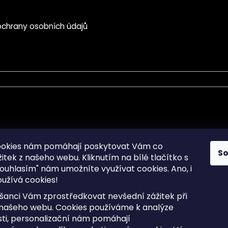
chrany osobních údajů
mace pro Vás
Informace pro Vás
ookies nám pomáhají poskytovat Vám co
S
žitek z našeho webu. Kliknutím na bílé tlačítko s
Sitemap
ouhlasím" nám umožníte využívat cookies.
Ano, i
a osobních údajů
Doprava a Platba
užívá cookies!
kladené dotazy
Reklamace Zboží
ní cookies
Postup vrácení zboží ve 30 
šanci Vám zprostředkovat nevšední zážitek při
lhůtě
ty
 našeho webu. Cookies používáme k analýze
Obchodní podmínky
ti, personalizační nám pomáhají