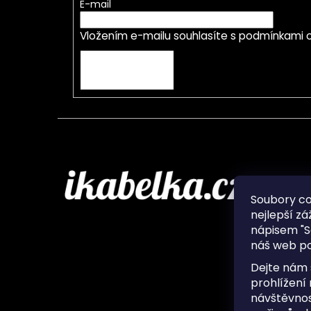
E-mail
Vložením e-mailu souhlasíte s
podmínkami o
PŘIHLÁSIT SE
Infor
Soubory c
nejlepší zá
O nás
nápisem "S
Ochran
náš web po
Často 
Ukládá
Dejte nám 
Kontak
prohlížení
návštěvnos