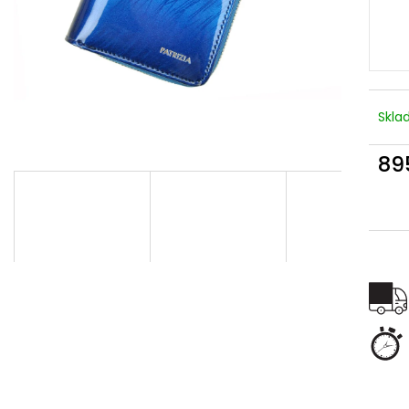
Skl
89
Měr
cena