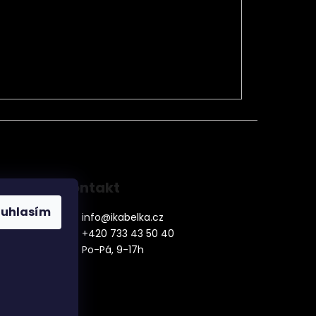
Kontakt
ouhlasím
info
@
ikabelka.cz
+420 733 43 50 40
Po-Pá, 9-17h
denní