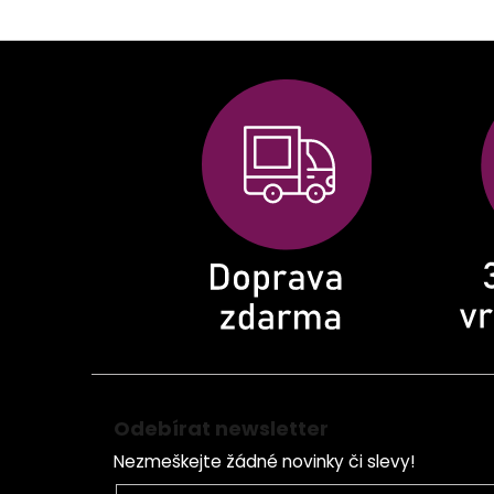
Z
á
p
a
t
í
Odebírat newsletter
Nezmeškejte žádné novinky či slevy!