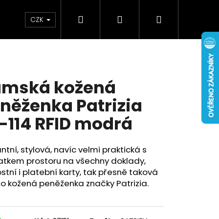
Hledat
Přihlášení
Nákupní
Doplňky
Novinky
CZK
košík
mská kožená
něženka Patrizia
-114 RFID modrá
ntní, stylová, navíc velmi praktická s
atkem prostoru na všechny doklady,
stní i platební karty, tak přesně taková
to kožená peněženka značky Patrizia.