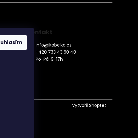
Kontakt
ouhlasím
info
@
ikabelka.cz
+420 733 43 50 40
Po-Pá, 9-17h
denní
Vytvořil Shoptet