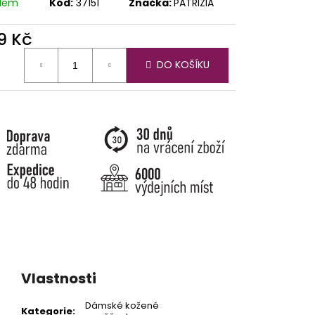
adem
Kód:
37151
Značka:
PATRIZIA
9 Kč
ná
DO KOŠÍKU
:
Vlastnosti
Dámské kožené
Kategorie
: