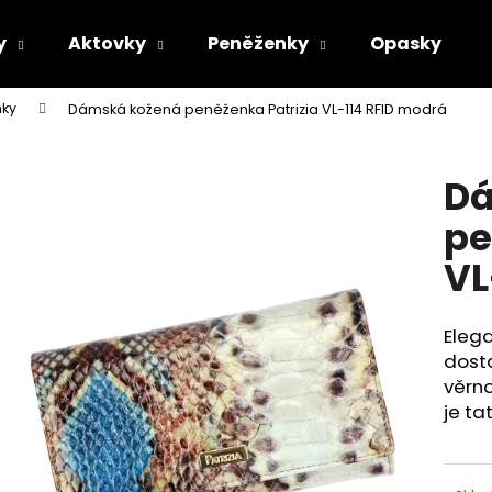
y
Aktovky
Peněženky
Opasky
ky
Dámská kožená peněženka Patrizia VL-114 RFID modrá
Co potřebujete najít?
Dá
HLEDAT
pe
VL
Doporučujeme
Elega
dost
věrno
je ta