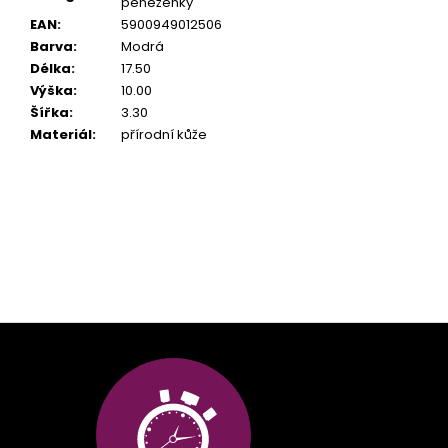
peněženky
EAN
:
5900949012506
Barva
:
Modrá
Délka
:
17.50
Výška
:
10.00
Šířka
:
3.30
Materiál
:
přírodní kůže