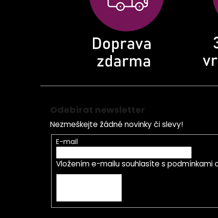
í
Odebírat newsletter
Nezmeškejte žádné novinky či slevy!
E-mail
Vložením e-mailu souhlasíte s
podmínkami o
PŘIHLÁSIT SE