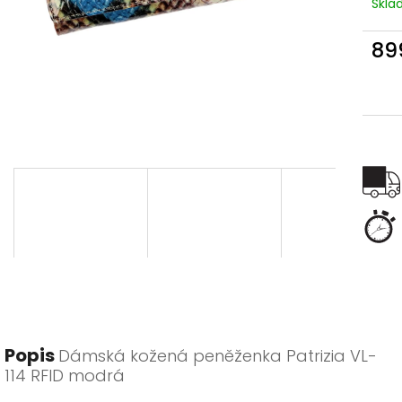
Skl
89
Měr
cena
Popis
Dámská kožená peněženka Patrizia VL-
114 RFID modrá