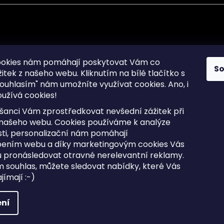
mace pro Vás
Informace pro Vás
ookies nám pomáhají poskytovat Vám co
S
žitek z našeho webu. Kliknutím na bílé tlačítko s
Sitemap
ouhlasím" nám umožníte využívat cookies.
Ano, i
a osobních údajů
Doprava a Platba
užívá cookies!
kladené dotazy
Reklamace Zboží
ní cookies
Postup vrácení zboží ve 30 
šanci Vám zprostředkovat nevšední zážitek při
lhůtě
ty
 našeho webu. Cookies používáme k analýze
Obchodní podmínky
ti, personalizační nám pomáhají
bením webu a díky marketingovým cookies Vás
 pronásledovat otravné nerelevantní reklamy.
m souhlas, můžete sledovat nabídky, které Vás
razena.
Upravit nastavení cookies
ímají :-)
ní