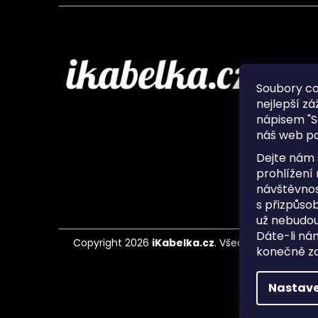
Infor
Soubory c
nejlepší zá
O nás
nápisem "S
Ochran
náš web po
Často 
Ukládá
Dejte nám 
Kontak
prohlížení
návštěvnos
s přizpůso
už nebudou
Dáte-li ná
Copyright 2026
iKabelka.cz
. Všechna práva vyh
konečně zaj
Nastave