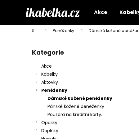
K
Přejít
na
o
Akce
Kabelk
obsah
Zpět
Zpět
š
do
do
í
Domů
Peněženky
Dámské kožené peněžen
k
obchodu
obchodu
P
o
Kategorie
Přeskočit
s
kategorie
t
Akce
r
Kabelky
a
Aktovky
n
Peněženky
n
Dámské kožené peněženky
í
Pánské kožené peněženky
p
Pouzdra na kreditní karty.
a
Opasky
n
Doplňky
e
Novinky