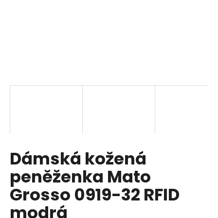
a
j
í
t
?
HLEDAT
Dámská kožená
D
o
peněženka Mato
p
o
Grosso 0919-32 RFID
r
modrá
u