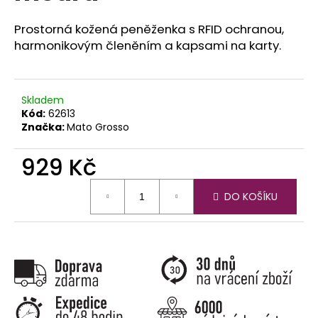
č
u
Prostorná kožená peněženka s RFID ochranou,
j
harmonikovým členěním a kapsami na karty.
e
m
e
Skladem
Kód:
62613
Značka:
Mato Grosso
929 Kč
Měrná
DO KOŠÍKU
cena: