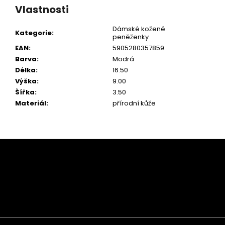
Vlastnosti
Dámské kožené
Kategorie
:
peněženky
EAN
:
5905280357859
Barva
:
Modrá
Délka
:
16.50
Výška
:
9.00
Šířka
:
3.50
Materiál
:
přírodní kůže
Z
á
p
a
t
í