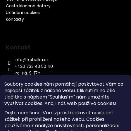
Často kladené dotazy
Ukládání cookies
Kontakty
Kontakt
info
@
ikabelka.cz
+420 733 43 50 40
Po-Pá, 9-17h
Soubory cookies nám pomáhají poskytovat Vám co
nejlepší zážitek z našeho webu. Kliknutím na bílé
tlačítko s nápisem "Souhlasím" nám umožníte
využívat cookies.
Ano, i náš web používá cookies!
Kontakt
Dejte nám šanci Vám zprostředkovat nevšední
Sitemap
zážitek při prohlížení našeho webu. Cookies
používáme k analýze návštěvnosti, personalizační
Doprava a Platba