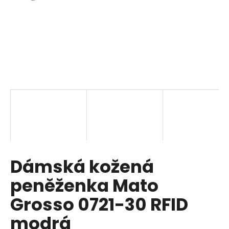
a
j
í
t
?
HLEDAT
Dámská kožená
D
o
peněženka Mato
p
o
Grosso 0721-30 RFID
r
modrá
u