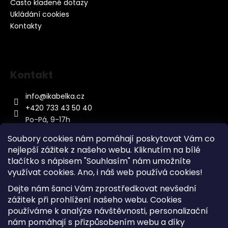
Často kladené dotazy
Ukládání cookies
Kontakty
Kontakt
info
@
ikabelka.cz
+420 733 43 50 40
Po-Pá, 9-17h
Soubory cookies nám pomáhají poskytovat Vám co
nejlepší zážitek z našeho webu. Kliknutím na bílé
tlačítko s nápisem "Souhlasím" nám umožníte
využívat cookies.
Ano, i náš web používá cookies!
Kontakt
Dejte nám šanci Vám zprostředkovat nevšední
Sitemap
zážitek při prohlížení našeho webu. Cookies
používáme k analýze návštěvnosti, personalizační
Doprava a Platba
nám pomáhají s přizpůsobením webu a díky
Reklamace Zboží