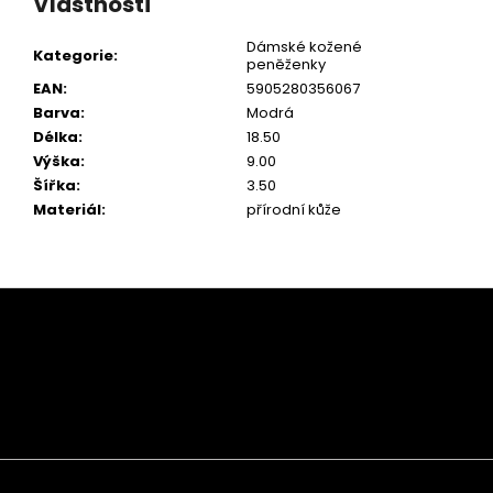
Vlastnosti
Dámské kožené
Kategorie
:
peněženky
EAN
:
5905280356067
Barva
:
Modrá
Délka
:
18.50
Výška
:
9.00
Šířka
:
3.50
Materiál
:
přírodní kůže
Z
á
p
a
t
í