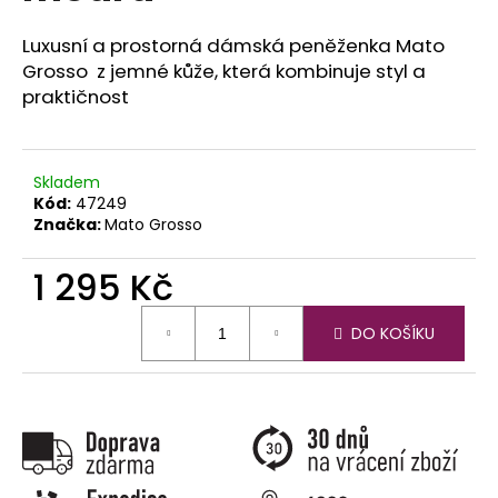
č
u
Luxusní a prostorná dámská peněženka Mato
j
Grosso z jemné kůže, která kombinuje styl a
e
praktičnost
m
e
Skladem
Kód:
47249
Značka:
Mato Grosso
1 295 Kč
Měrná
DO KOŠÍKU
cena: