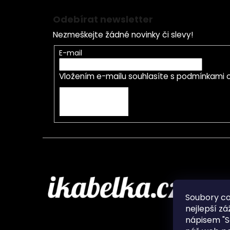
Odebírat newsletter
Nezmeškejte žádné novinky či slevy!
E-mail
Vložením e-mailu souhlasíte s
podmínkami o
PŘIHLÁSIT SE
Infor
Soubory c
nejlepší zá
O nás
nápisem "S
Ochran