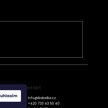
Kontakt
ouhlasím
info
@
ikabelka.cz
+420 733 43 50 40