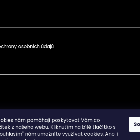
chrany osobních údajů
mace pro Vás
Informace pro Vás
ookies nám pomáhají poskytovat Vám co
S
žitek z našeho webu. Kliknutím na bílé tlačítko s
Sitemap
ouhlasím" nám umožníte využívat cookies.
Ano, i
a osobních údajů
Doprava a Platba