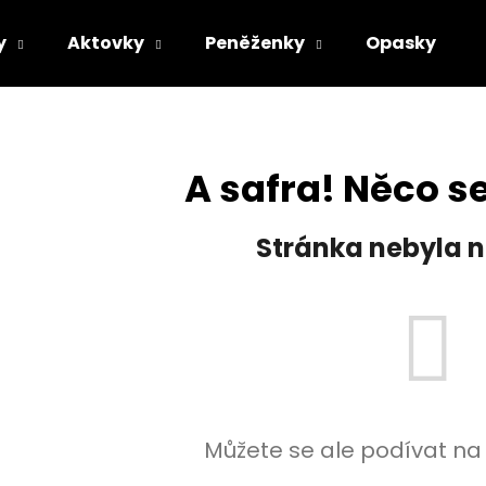
y
Aktovky
Peněženky
Opasky
Co potřebujete najít?
A safra! Něco se
HLEDAT
Stránka nebyla n
Doporučujeme
Můžete se ale podívat na