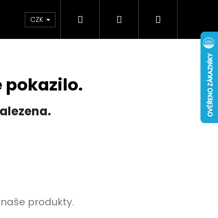
Hledat
Přihlášení
Nákupní
Doplňky
Novinky
CZK
košík
 pokazilo.
alezena.
 naše produkty.