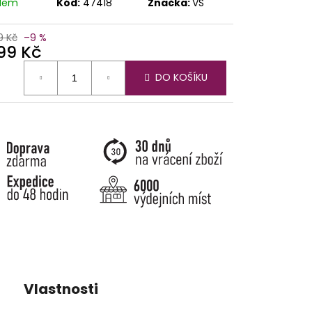
adem
Kód:
47418
Značka:
VS
9 Kč
–9 %
899 Kč
ná
DO KOŠÍKU
:
Vlastnosti