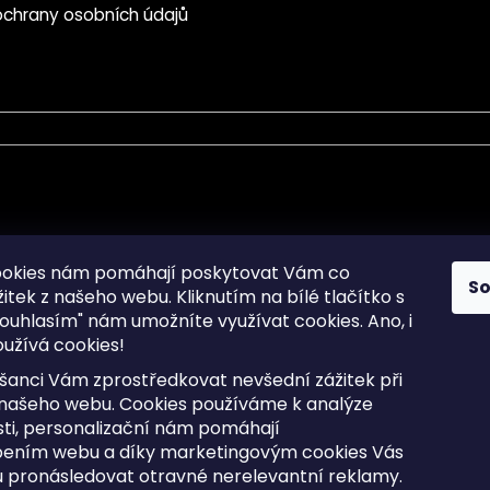
chrany osobních údajů
mace pro Vás
Informace pro Vás
ookies nám pomáhají poskytovat Vám co
S
žitek z našeho webu. Kliknutím na bílé tlačítko s
Sitemap
ouhlasím" nám umožníte využívat cookies.
Ano, i
a osobních údajů
Doprava a Platba
užívá cookies!
kladené dotazy
Reklamace Zboží
ní cookies
Postup vrácení zboží ve 30 
šanci Vám zprostředkovat nevšední zážitek při
lhůtě
ty
 našeho webu. Cookies používáme k analýze
Obchodní podmínky
ti, personalizační nám pomáhají
bením webu a díky marketingovým cookies Vás
 pronásledovat otravné nerelevantní reklamy.