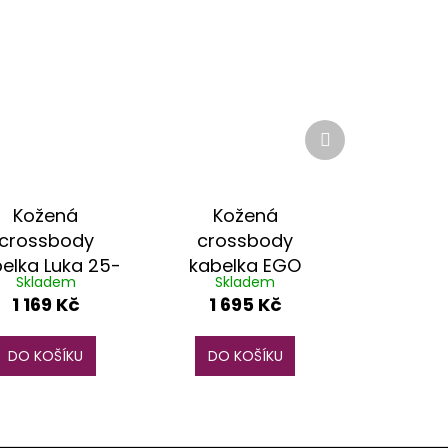
Další
produkt
Kožená
Kožená
crossbody
crossbody
elka Luka 25-
kabelka EGO
Skladem
Skladem
049 D DL
ES0312WF černá
1 169 Kč
1 695 Kč
fuchsiová
DO KOŠÍKU
DO KOŠÍKU