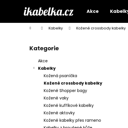
K
Přejít
na
o
Akce
Kabelk
obsah
Zpět
Zpět
š
do
do
í
Domů
Kabelky
Kožené crossbody kabelky
k
obchodu
obchodu
P
o
Kategorie
Přeskočit
s
kategorie
t
Akce
r
Kabelky
a
Kožená psaníčka
n
Kožené crossbody kabelky
n
Kožené Shopper bagy
í
Kožené vaky
p
Kožené kufříkové kabelky
a
Kožené aktovky
n
Kožené kabelky přes rameno
e
Kabelky z broušené kůže