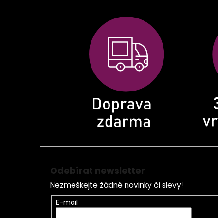
Z
á
p
a
t
í
Odebírat newsletter
Nezmeškejte žádné novinky či slevy!
E-mail