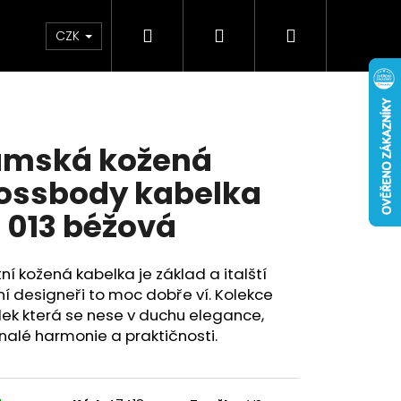
Hledat
Přihlášení
Nákupní
Doplňky
Novinky
CZK
košík
mská kožená
ossbody kabelka
 013 béžová
tní kožená kabelka je základ a italští
 designeři to moc dobře ví. Kolekce
ek která se nese v duchu elegance,
alé harmonie a praktičnosti.