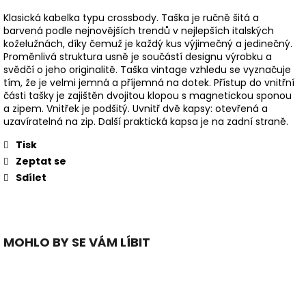
Klasická kabelka typu crossbody. Taška je ručně šitá a
barvená podle nejnovějších trendů v nejlepších italských
koželužnách, díky čemuž je každý kus výjimečný a jedinečný.
Proměnlivá struktura usně je součástí designu výrobku a
svědčí o jeho originalitě. Taška vintage vzhledu se vyznačuje
tím, že je velmi jemná a příjemná na dotek. Přístup do vnitřní
části tašky je zajištěn dvojitou klopou s magnetickou sponou
a zipem. Vnitřek je podšitý. Uvnitř dvě kapsy: otevřená a
uzavíratelná na zip. Další praktická kapsa je na zadní straně.
Tisk
Zeptat se
Sdílet
MOHLO BY SE VÁM LÍBIT