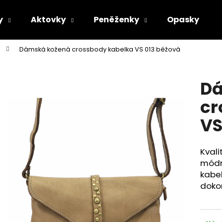
y
Aktovky
Peněženky
Opasky
Dámská kožená crossbody kabelka VS 013 béžová
Co potřebujete najít?
Dá
HLEDAT
cr
VS
Doporučujeme
Kvali
módní
kabel
dokon