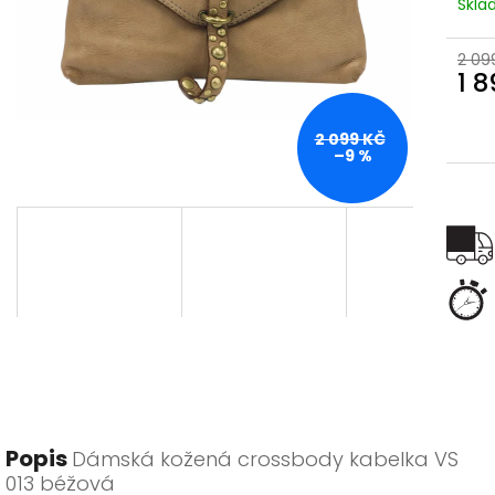
Skl
2 09
1 
Měr
cena
2 099 KČ
–9 %
Popis
Dámská kožená crossbody kabelka VS
013 béžová