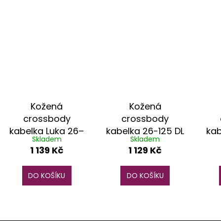
Kožená
Kožená
crossbody
crossbody
kabelka Luka 26–
kabelka 26-125 DL
kab
Skladem
Skladem
121 žlutá
žlutá
1 139 Kč
1 129 Kč
DO KOŠÍKU
DO KOŠÍKU