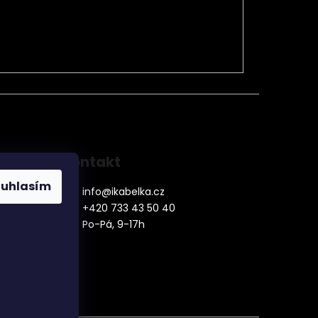
Kontakt
ouhlasím
info
@
ikabelka.cz
+420 733 43 50 40
Po-Pá, 9-17h
denní