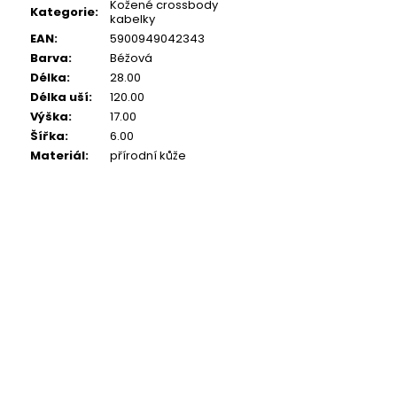
Kožené crossbody
Kategorie
:
kabelky
EAN
:
5900949042343
Barva
:
Béžová
Délka
:
28.00
Délka uší
:
120.00
Výška
:
17.00
Šířka
:
6.00
Materiál
:
přírodní kůže