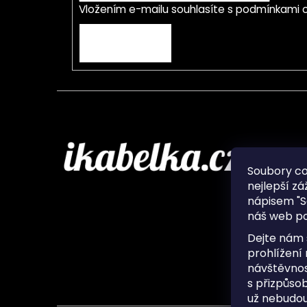
Vložením e-mailu souhlasíte s
podmínkami o
PŘIHLÁSIT SE
Infor
Soubory c
nejlepší zá
O nás
nápisem "S
Ochran
náš web po
Často 
Ukládá
Dejte nám 
Kontak
prohlížení
návštěvnos
s přizpůso
už nebudou