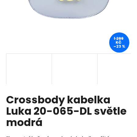
a
j
í
t
?
1 299
KČ
–23 %
HLEDAT
Crossbody kabelka
D
o
Luka 20-065-DL světle
p
o
modrá
r
u