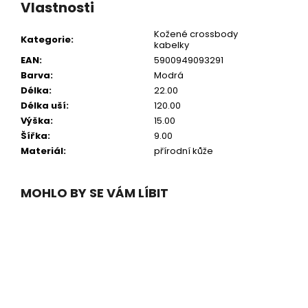
Vlastnosti
Kožené crossbody
Kategorie
:
kabelky
EAN
:
5900949093291
Barva
:
Modrá
Délka
:
22.00
Délka uší
:
120.00
Výška
:
15.00
Šířka
:
9.00
Materiál
:
přírodní kůže
MOHLO BY SE VÁM LÍBIT