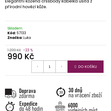
č
Elegantní kožená crssbody kabelka ušitá z
u
přírodní hovězí kůže.
j
e
m
e
Skladem
Kód:
57133
Značka:
Luka
1 299 Kč
–23 %
990 Kč
Měrná
DO KOŠÍKU
cena: