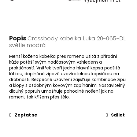
Popis
Crossbody kabelka Luka 20-065-DL
světle modrá
Menší kožená kabelka přes rameno ušitá z přírodní
kůže potěší svým nadčasovým vzhledem a
praktičností. Vnitřek tvoří jedna hlavní kapsa podšitá
látkou, doplněná zipově uzavíratelnou kapsičkou na
drobnosti. Bezpečné uzavření zajišťuje kombinace zipu
a klopy s ozdobným kovovým zapínáním. Nastavitelný
dlouhý popruh umožňuje pohodlné nošení jak na
rameni, tak křížem přes tělo.
Zeptat se
Sdílet