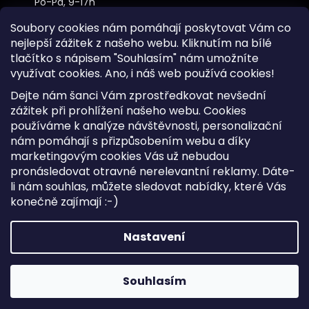
Po-Pá, 9-17h
Soubory cookies nám pomáhají poskytovat Vám co
nejlepší zážitek z našeho webu. Kliknutím na bílé
tlačítko s nápisem "Souhlasím" nám umožníte
využívat cookies.
Ano, i náš web používá cookies!
Kontakt
Dejte nám šanci Vám zprostředkovat nevšední
Sitemap
zážitek při prohlížení našeho webu. Cookies
používáme k analýze návštěvnosti, personalizační
Doprava a Platba
nám pomáhají s přizpůsobením webu a díky
Reklamace Zboží
marketingovým cookies Vás už nebudou
Obchodní podmínky
pronásledovat otravné nerelevantní reklamy. Dáte-
li nám souhlas, můžete sledovat nabídky, které Vás
konečně zajímají :-)
Vytvořil Shoptet
Copyright 2026
iKabelka.cz
. Všechna práva vyhrazena.
Nastavení
Upravit nastavení cookies
Souhlasím