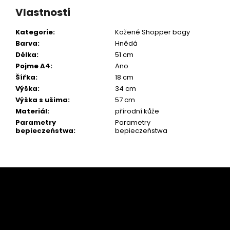
Vlastnosti
Kategorie
:
Kožené Shopper bagy
Barva
:
Hnědá
Délka
:
51 cm
Pojme A4
:
Ano
Šířka
:
18 cm
Výška
:
34 cm
Výška s ušima
:
57 cm
Materiál
:
přírodní kůže
Parametry
Parametry
bepieczeństwa
:
bepieczeństwa
Z
á
p
a
t