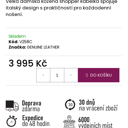
č
Velká dámská kožená shopper kabelka spojuje
u
italský design s praktičností pro každodenní
j
nošení.
e
m
e
Skladem
Kód:
V258C
Značka:
GENUINE LEATHER
3 995 Kč
Měrná
DO KOŠÍKU
cena: