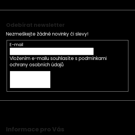
í
Odebírat newsletter
Nezmeškejte žádné novinky či slevy!
E-mail
Vložením e-mailu souhlasíte s
podmínkami
ochrany osobních údajů
PŘIHLÁSIT SE
Informace pro Vás