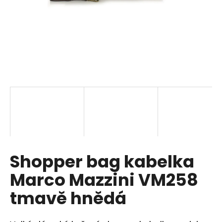
a
j
í
t
?
HLEDAT
Shopper bag kabelka
D
o
Marco Mazzini VM258
p
o
tmavě hnědá
r
u