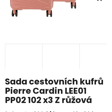
a
j
í
t
?
HLEDAT
Sada cestovních kufrů
D
o
Pierre Cardin LEE01
p
o
PP02 102 x3 Z růžová
r
u