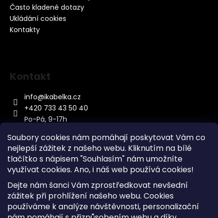
Často kladené dotazy
Ukládání cookies
Kontakty
Kontakt
info
@
ikabelka.cz
+420 733 43 50 40
Po-Pá, 9-17h
Soubory cookies nám pomáhají poskytovat Vám co
nejlepší zážitek z našeho webu. Kliknutím na bílé
tlačítko s nápisem "Souhlasím" nám umožníte
využívat cookies.
Ano, i náš web používá cookies!
Kontakt
Dejte nám šanci Vám zprostředkovat nevšední
Sitemap
zážitek při prohlížení našeho webu. Cookies
používáme k analýze návštěvnosti, personalizační
Doprava a Platba
nám pomáhají s přizpůsobením webu a díky
Reklamace Zboží