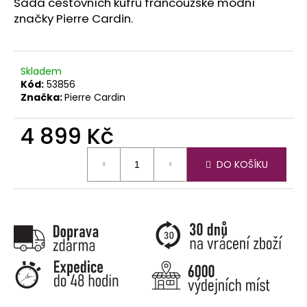
č
Sada cestovních kufrů francouzské módní
u
značky Pierre Cardin.
j
e
m
Skladem
e
Kód:
53856
Značka:
Pierre Cardin
4 899 Kč
Měrná
DO KOŠÍKU
cena: