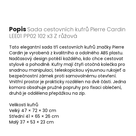
Popis
Sada cestovních kufrů Pierre Cardin
LEE01 PP02 102 x3 Z růžová
Tato elegantní sada tří cestovních kufrů značky Pierre
Cardin je vyrobená z kvalitního a odolného ABS plastu.
Nadčasový design potěší každého, kdo chce cestovat
stylově a pohodlně. Kufry mají čtyři otočná kolečka pro
snadnou manipulaci, teleskopickou výsuvnou rukojeť a
bezpečnostní zámek proti samovolnému otevření.
Vnitřní prostor je prakticky rozdělen na dvě části. Jedna
komora obsahuje pružné popruhy pro fixaci oblečení,
druhá je oddělena přepážkou na zip.
Velikosti kufrů
Velký 47 × 72 × 30 cm
Střední 41 × 65 × 26 cm
Malý 37 × 53 × 23 cm