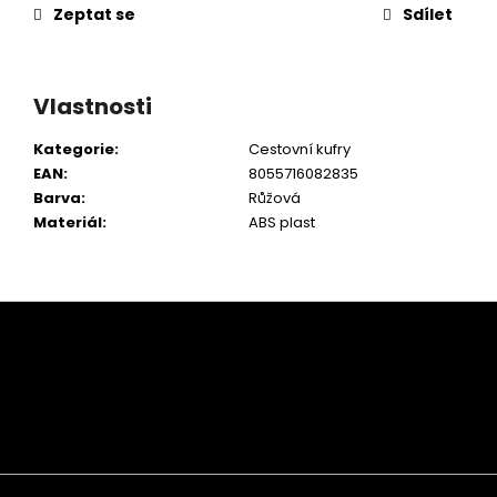
Zeptat se
Sdílet
Vlastnosti
Kategorie
:
Cestovní kufry
EAN
:
8055716082835
Barva
:
Růžová
Materiál
:
ABS plast
Z
á
p
a
t
í