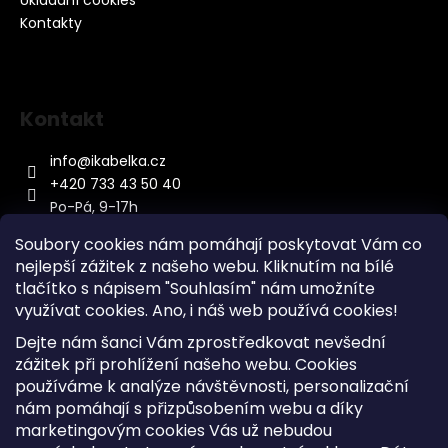
Ukládání cookies
Kontakty
Kontakt
info
@
ikabelka.cz
+420 733 43 50 40
Po-Pá, 9-17h
Soubory cookies nám pomáhají poskytovat Vám co
nejlepší zážitek z našeho webu. Kliknutím na bílé
tlačítko s nápisem "Souhlasím" nám umožníte
využívat cookies.
Ano, i náš web používá cookies!
Kontakt
Dejte nám šanci Vám zprostředkovat nevšední
Sitemap
zážitek při prohlížení našeho webu. Cookies
používáme k analýze návštěvnosti, personalizační
Doprava a Platba
nám pomáhají s přizpůsobením webu a díky
Reklamace Zboží
marketingovým cookies Vás už nebudou
Obchodní podmínky