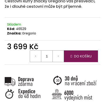
č
Cestovní kufry značky Gregorio vás přesvědčí,
u
že i dlouhé cestovní může být příjemné.
j
e
m
Skladem
e
Kód:
46529
Značka:
Gregorio
3 699 Kč
Měrná
DO KOŠÍKU
cena: