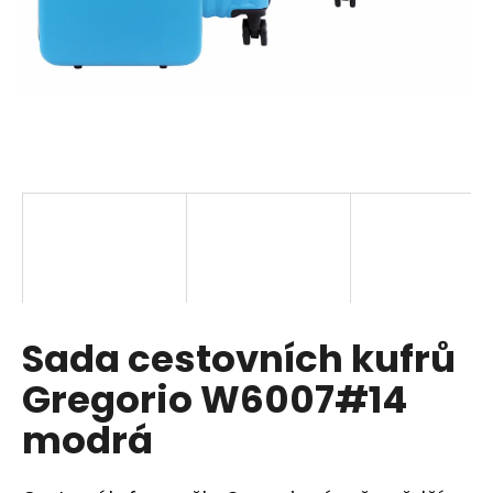
a
j
í
t
?
HLEDAT
Sada cestovních kufrů
D
o
Gregorio W6007#14
p
o
modrá
r
u