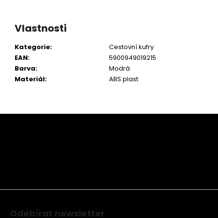
Vlastnosti
Kategorie
:
Cestovní kufry
EAN
:
5900949019215
Barva
:
Modrá
Materiál
:
ABS plast
Z
á
p
a
t
í
Odebírat newsletter