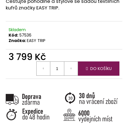
č
Cestujte pohodlně a stylově se sadou textilních
u
kufrů značky EASY TRIP.
j
e
m
Skladem
e
Kód:
57536
Značka:
EASY TRIP
3 799 Kč
Měrná
DO KOŠÍKU
cena: