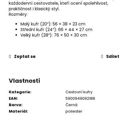
každodenní cestovatele, kteří ocení spolehlivost,
praktičnost i klasický styl.
Rozměry:
Malý kufr (20″): 56 × 38 × 23 cm
Střední kufr (24″): 66 × 44 × 27 cm
Velký kufr (28″): 76 × 50 × 30 cm
Zeptat se
Sdílet
Vlastnosti
Kategorie
:
Cestovní kufry
EAN
:
5900949092188
Barva
:
Černá
Materiál
:
poliester