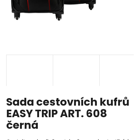
a
j
í
t
?
HLEDAT
Sada cestovních kufrů
D
o
EASY TRIP ART. 608
p
o
černá
r
u