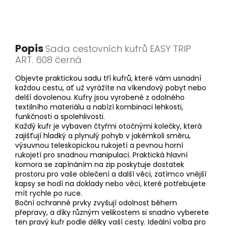
Popis
Sada cestovních kufrů EASY TRIP
ART. 608 černá
Objevte praktickou sadu tří kufrů, které vám usnadní
každou cestu, ať už vyrážíte na víkendový pobyt nebo
delší dovolenou. Kufry jsou vyrobené z odolného
textilního materiálu a nabízí kombinaci lehkosti,
funkčnosti a spolehlivosti.
Každý kufr je vybaven čtyřmi otočnými kolečky, která
zajišťují hladký a plynulý pohyb v jakémkoli směru,
výsuvnou teleskopickou rukojetí a pevnou horní
rukojetí pro snadnou manipulaci. Praktická hlavní
komora se zapínáním na zip poskytuje dostatek
prostoru pro vaše oblečení a další věci, zatímco vnější
kapsy se hodí na doklady nebo věci, které potřebujete
mít rychle po ruce.
Boční ochranné prvky zvyšují odolnost během
přepravy, a díky různým velikostem si snadno vyberete
ten pravý kufr podle délky vaší cesty. Ideální volba pro