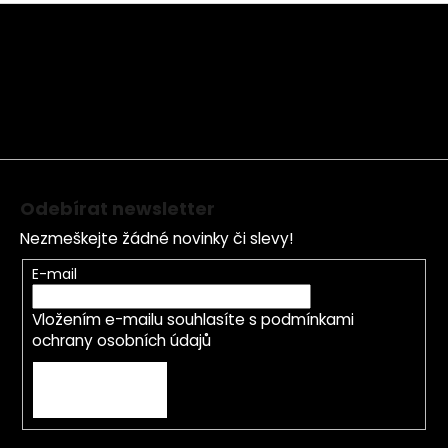
Z
á
p
a
t
í
Odebírat newsletter
Nezmeškejte žádné novinky či slevy!
E-mail
Vložením e-mailu souhlasíte s
podmínkami
ochrany osobních údajů
PŘIHLÁSIT SE