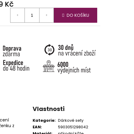
9 Kč
ná
DO KOŠÍKU
:
Vlastnosti
ocení
Kategorie
:
Dárkové sety
ženku z
EAN
:
5903051298042
Materiál
:
přírodní kůže