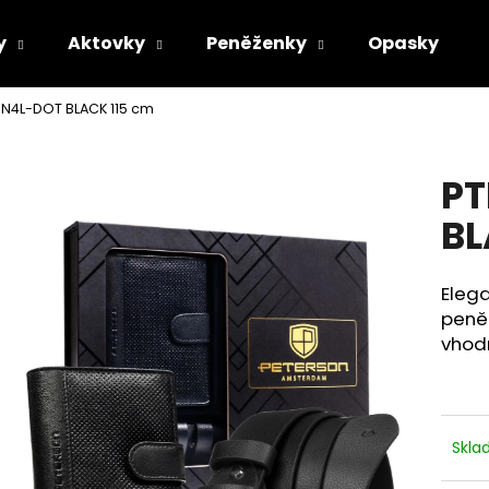
y
Aktovky
Peněženky
Opasky
 N4L-DOT BLACK 115 cm
Co potřebujete najít?
PT
HLEDAT
BL
Eleg
Doporučujeme
peně
vhodn
Skl