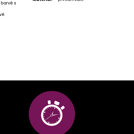
 barvě s
ové