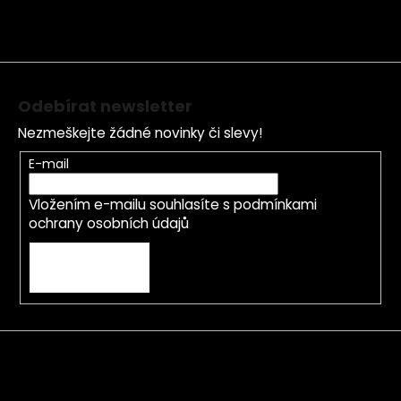
a
c
t
í
í
p
r
v
Odebírat newsletter
k
y
Nezmeškejte žádné novinky či slevy!
v
E-mail
ý
p
Vložením e-mailu souhlasíte s
podmínkami
i
ochrany osobních údajů
s
u
PŘIHLÁSIT SE