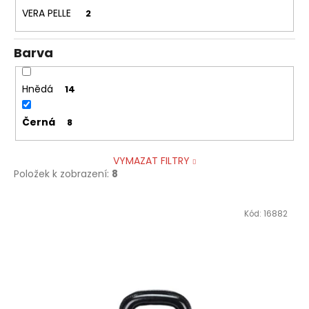
VERA PELLE
2
Barva
Hnědá
14
Černá
8
VYMAZAT FILTRY
Položek k zobrazení:
8
V
Kód:
16882
ý
p
i
s
p