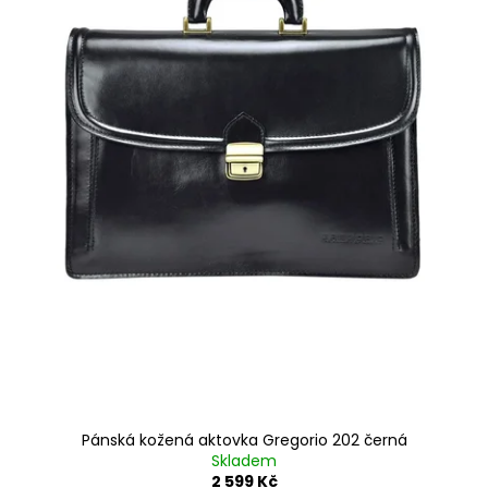
r
o
d
u
k
t
ů
Pánská kožená aktovka Gregorio 202 černá
Skladem
2 599 Kč