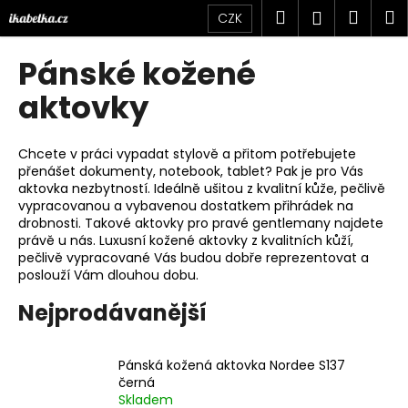
K
Přejít
Hledat
Náku
M
Přihlášen
CZK
na
o
obsah
Zpět
Zpět
košík
š
Pánské kožené
í
C
aktovky
k
o
p
Chcete v práci vypadat stylově a přitom potřebujete
o
přenášet dokumenty, notebook, tablet? Pak je pro Vás
aktovka nezbytností. Ideálně ušitou z kvalitní kůže, pečlivě
t
vypracovanou a vybavenou dostatkem přihrádek na
ř
drobnosti. Takové aktovky pro pravé gentlemany najdete
e
právě u nás. Luxusní kožené aktovky z kvalitních kůží,
pečlivě vypracované Vás budou dobře reprezentovat a
b
poslouží Vám dlouhou dobu.
u
j
Nejprodávanější
e
t
Pánská kožená aktovka Nordee S137
e
černá
Skladem
n