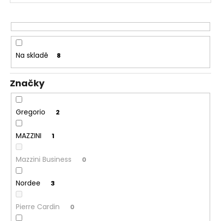
č
r
u
j
o
e
d
m
u
e
Na skladě
8
k
t
Značky
ů
Gregorio
2
MAZZINI
1
Mazzini Business
0
Nordee
3
Pierre Cardin
0