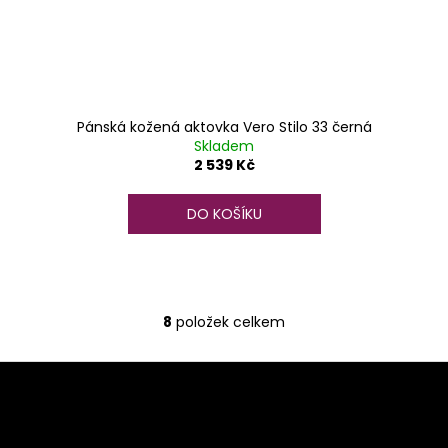
Pánská kožená aktovka Vero Stilo 33 černá
Skladem
2 539 Kč
DO KOŠÍKU
8
položek celkem
O
v
Z
l
á
á
d
p
a