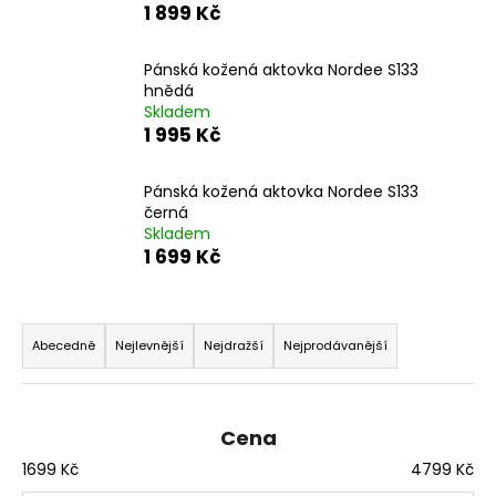
1 899 Kč
a
j
Pánská kožená aktovka Nordee S133
í
hnědá
t
Skladem
1 995 Kč
?
Pánská kožená aktovka Nordee S133
černá
Skladem
1 699 Kč
HLEDAT
Ř
a
Abecedně
Nejlevnější
Nejdražší
Nejprodávanější
D
z
o
p
e
o
n
Cena
r
í
1699
Kč
4799
Kč
u
p