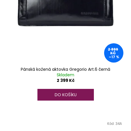
2 899
KČ
–17 %
Pánská kožená aktovka Gregorio Art.6 černá
Skladem
2 399 Kč
DO KOŠÍKU
Kód:
34A