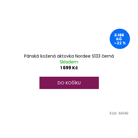
2 195
KČ
–22 %
Pánská kožená aktovka Nordee S133 černá
Skladem
1 699 Kč
DO KOŠÍKU
Kód:
44149