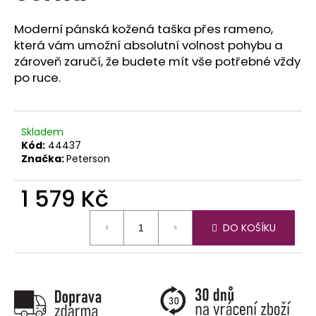
č
u
Moderní pánská kožená taška přes rameno,
j
která vám umožní absolutní volnost pohybu a
e
zároveň zaručí, že budete mít vše potřebné vždy
m
po ruce.
e
Skladem
Kód:
44437
Značka:
Peterson
1 579 Kč
Měrná
DO KOŠÍKU
cena: