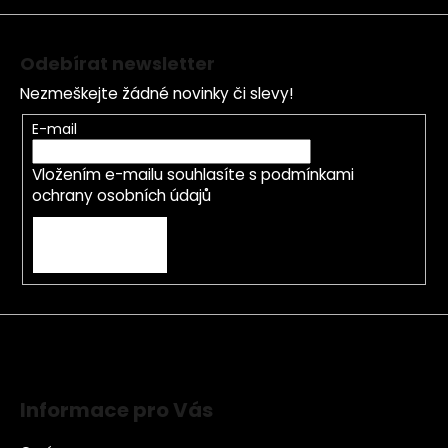
í
Odebírat newsletter
Nezmeškejte žádné novinky či slevy!
E-mail
Vložením e-mailu souhlasíte s
podmínkami
ochrany osobních údajů
PŘIHLÁSIT SE
Informace pro Vás