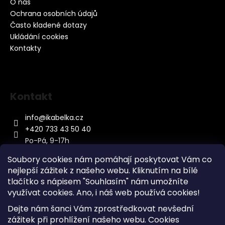
O nás
Ochrana osobních údajů
Často kladené dotazy
Ukládání cookies
Kontakty
Kontakt
info
@
ikabelka.cz
+420 733 43 50 40
Po-Pá, 9-17h
Soubory cookies nám pomáhají poskytovat Vám co
nejlepší zážitek z našeho webu. Kliknutím na bílé
tlačítko s nápisem "Souhlasím" nám umožníte
využívat cookies.
Ano, i náš web používá cookies!
Kontakt
Dejte nám šanci Vám zprostředkovat nevšední
Sitemap
zážitek při prohlížení našeho webu. Cookies