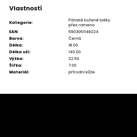
Vlastnosti
Pánské kožené tašky
Kategorie
:
přes rameno
EAN
:
5903051148224
Barva
:
Černá
Délka
:
18.00
Délka uší
:
140.00
Výška
:
22.50
Šířka
:
7.00
Materiál
:
přírodní kůže
Z
á
p
a
t