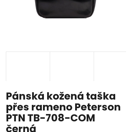
a
j
í
t
?
HLEDAT
Pánská kožená taška
D
o
přes rameno Peterson
p
o
PTN TB-708-COM
r
černá
u