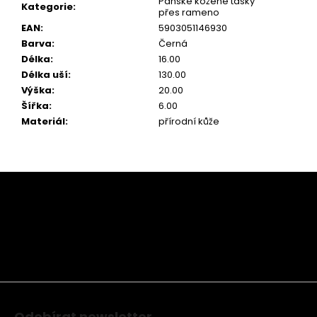
Pánské kožené tašky
Kategorie
:
přes rameno
EAN
:
5903051146930
Barva
:
Černá
Délka
:
16.00
Délka uší
:
130.00
Výška
:
20.00
Šířka
:
6.00
Materiál
:
přírodní kůže
Z
á
p
a
t
í
Odebírat newsletter