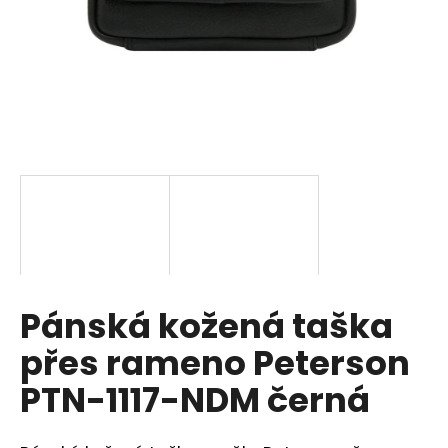
a
j
í
t
?
HLEDAT
Pánská kožená taška
D
o
přes rameno Peterson
p
o
PTN-1117-NDM černá
r
u