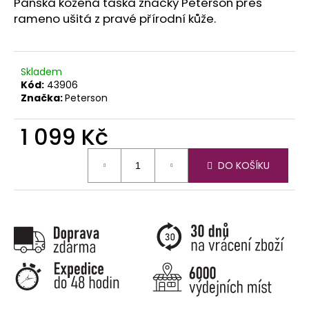
č
Pánská kožená taška značky Peterson přes
u
rameno ušitá z pravé přírodní kůže.
j
e
m
Skladem
e
Kód:
43906
Značka:
Peterson
1 099 Kč
Měrná
DO KOŠÍKU
cena: