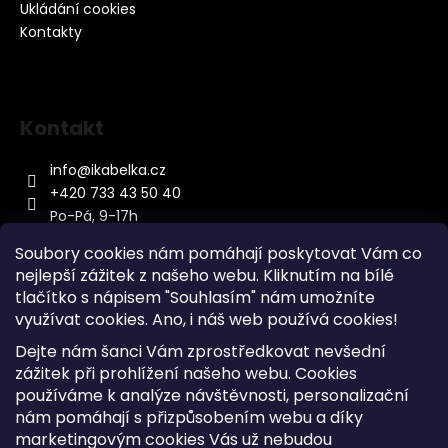
Ukládání cookies
Kontakty
Kontakt
info
@
ikabelka.cz
+420 733 43 50 40
Po-Pá, 9-17h
Soubory cookies nám pomáhají poskytovat Vám co
nejlepší zážitek z našeho webu. Kliknutím na bílé
tlačítko s nápisem "Souhlasím" nám umožníte
využívat cookies.
Ano, i náš web používá cookies!
Kontakt
Dejte nám šanci Vám zprostředkovat nevšední
Sitemap
zážitek při prohlížení našeho webu. Cookies
používáme k analýze návštěvnosti, personalizační
Doprava a Platba
nám pomáhají s přizpůsobením webu a díky
Reklamace Zboží
marketingovým cookies Vás už nebudou
Obchodní podmínky