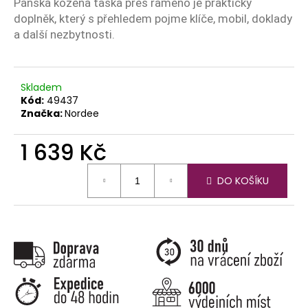
č
Pánská kožená taška přes rameno je praktický
u
doplněk, který s přehledem pojme klíče, mobil, doklady
j
a další nezbytnosti.
e
m
e
Skladem
Kód:
49437
Značka:
Nordee
1 639 Kč
Měrná
DO KOŠÍKU
cena: