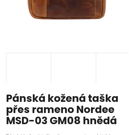
a
j
í
t
?
HLEDAT
Pánská kožená taška
D
o
přes rameno Nordee
p
o
MSD-03 GM08 hnědá
r
u