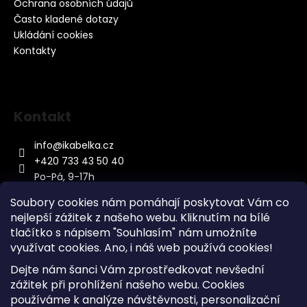
Ochrana osobních údajů
Často kladené dotazy
Ukládání cookies
Kontakty
Kontakt
info
@
ikabelka.cz
+420 733 43 50 40
Po-Pá, 9-17h
Soubory cookies nám pomáhají poskytovat Vám co
nejlepší zážitek z našeho webu. Kliknutím na bílé
tlačítko s nápisem "Souhlasím" nám umožníte
využívat cookies.
Ano, i náš web používá cookies!
Kontakt
Dejte nám šanci Vám zprostředkovat nevšední
Sitemap
zážitek při prohlížení našeho webu. Cookies
používáme k analýze návštěvnosti, personalizační
Doprava a Platba