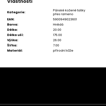
Vlastnosti
Pánské kožené tašky
Kategorie
:
přes rameno
EAN
:
5900949023601
Barva
:
Hnědá
Délka
:
20.00
Délka uší
:
175.00
Výška
:
26.00
Šířka
:
7.00
Materiál
:
přírodní kůže
Z
á
p
a
t
í