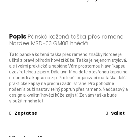
Popis
Pánská kožená taška přes rameno
Nordee MSD-03 GM08 hnědá
Tato panská kožená taška přes rameno značky Nordee je
ušitá z pravé přírodní hovězí kůže. Taška je nejenom stylová,
ale i velmi praktická a nabídne Vám prostornou hlavní kapsu
uzavíratelnou zipem. Dále uvnitř najdete otevřenou kapsu na
drobnosti a kapsu na zip. Pro lepší organizací má taška další
praktické kapsy na přední i zadní straně. Pro pohodlné
nošení slouží nastavitelný popruh přes rameno. Nadčasový a
design a kvalitní hovězí kůže zajistí. Že vám taška bude
sloužit mnoho let.
Zeptat se
Sdílet