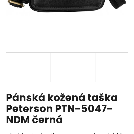
a
j
í
t
?
HLEDAT
Pánská kožená taška
D
o
Peterson PTN-5047-
p
o
NDM černá
r
u