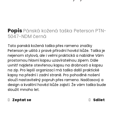
Popis
Pánská kožená taška Peterson PTN-
5047-NDM černá
Tato panská kožená taška přes rameno značky
Peterson je ušitá z pravé přírodní hovězí kůže. Taška je
nejenom stylová, ale i velmi praktická a nabídne Vám
prostornou hlavní kapsu uzavíratelnou zipem. Dále
uvnitř najdete otevřenou kapsu na drobnosti a kapsu
na zip. Pro lepší organizací má taška další praktické
kapsy na přední i zadní straně. Pro pohodlné nošení
slouží nastavitelný popruh přes rameno. Nadčasový a
design a kvalitní hovězí kůže zajistí. Že vám taška bude
sloužit mnoho let.
Zeptat se
Sdílet