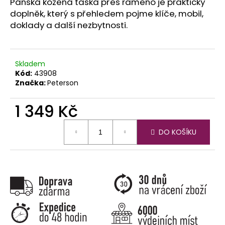
č
Pánská kožená taška přes rameno je praktický
u
doplněk, který s přehledem pojme klíče, mobil,
j
doklady a další nezbytnosti.
e
m
e
Skladem
Kód:
43908
Značka:
Peterson
1 349 Kč
Měrná
DO KOŠÍKU
cena: