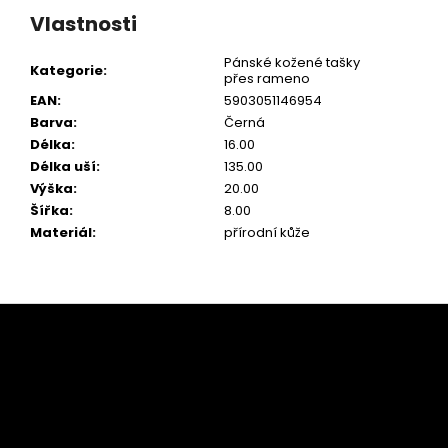
Vlastnosti
Pánské kožené tašky
Kategorie
:
přes rameno
EAN
:
5903051146954
Barva
:
Černá
Délka
:
16.00
Délka uší
:
135.00
Výška
:
20.00
Šířka
:
8.00
Materiál
:
přírodní kůže
Z
á
p
a
t
í