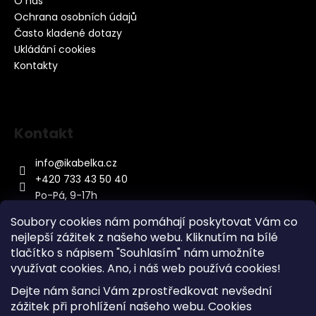
O nás
Ochrana osobních údajů
Často kladené dotazy
Ukládání cookies
Kontakty
Kontakt
info
@
ikabelka.cz
+420 733 43 50 40
Po-Pá, 9-17h
Soubory cookies nám pomáhají poskytovat Vám co
nejlepší zážitek z našeho webu. Kliknutím na bílé
tlačítko s nápisem "Souhlasím" nám umožníte
využívat cookies.
Ano, i náš web používá cookies!
Kontakt
Dejte nám šanci Vám zprostředkovat nevšední
Sitemap
zážitek při prohlížení našeho webu. Cookies