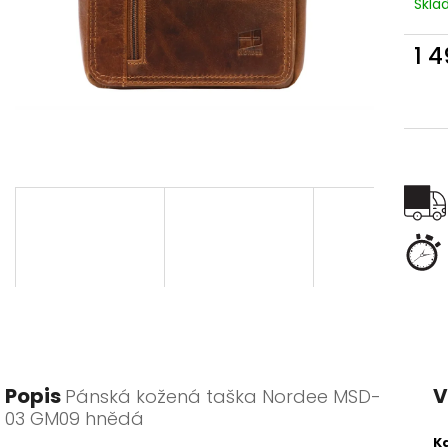
Skl
1 
Měr
cena
Popis
V
Pánská kožená taška Nordee MSD-
03 GM09 hnědá
K