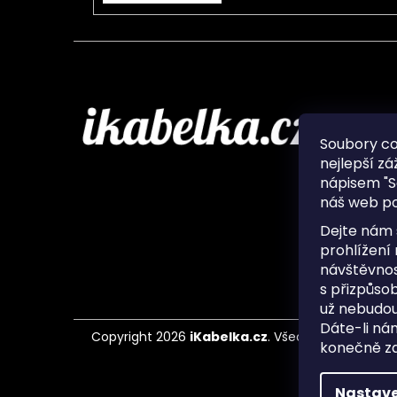
Infor
Soubory c
nejlepší zá
O nás
nápisem "S
Ochran
náš web po
Často 
Ukládá
Dejte nám 
Kontak
prohlížení
návštěvnos
s přizpůso
už nebudou
Dáte-li ná
Copyright 2026
iKabelka.cz
. Všechna práva vyh
konečně zaj
Nastave