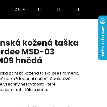
Hledat
Přihlášení
Nákupní
Doplňky
Novinky
CZK
košík
nská kožená taška
rdee MSD-03
M09 hnědá
tická pánská kožená taška přes rameno,
ní na každodenní nošení. Spolehlivě
 všechny nezbytnosti, které
bujete mít stále u sebe.