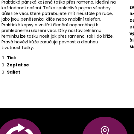
Praktická pánská kožená taška přes rameno, ideální na
E
každodenní nošení. Taška spolehlivě pojme všechny
důležité věci, které potřebujete mít neustále při ruce,
B
jako jsou peněženka, klíče nebo mobilní telefon.
D
Praktické kapsy a vnitřní členění napomáhají k
Dé
přehlednému uložení věcí. Díky nastavitelnému
V
řemínku lze tašku nosit jak přes rameno, tak i do kříže.
Š
Pravá hovězí kůže zaručuje pevnost a dlouhou
M
životnost tašky.
Tisk
Zeptat se
Sdílet