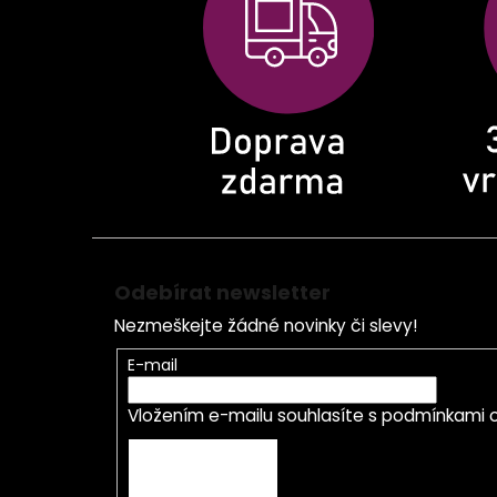
a
t
í
Odebírat newsletter
Nezmeškejte žádné novinky či slevy!
E-mail
Vložením e-mailu souhlasíte s
podmínkami o
PŘIHLÁSIT SE