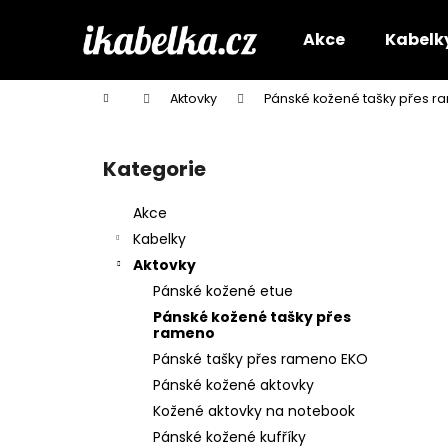
K
Přejít
na
o
Akce
Kabelk
obsah
Zpět
Zpět
š
do
do
í
Domů
Aktovky
Pánské kožené tašky přes 
k
obchodu
obchodu
P
o
Kategorie
Přeskočit
s
kategorie
t
Akce
r
Kabelky
a
Aktovky
n
Pánské kožené etue
n
Pánské kožené tašky přes
í
rameno
p
Pánské tašky přes rameno EKO
a
Pánské kožené aktovky
n
Kožené aktovky na notebook
e
Pánské kožené kufříky