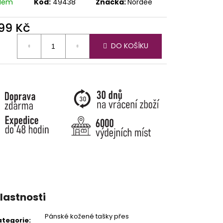
adem
Kód:
49438
Značka:
Nordee
499 Kč
ná
DO KOŠÍKU
:
lastnosti
Pánské kožené tašky přes
ategorie
: