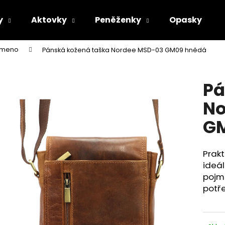
y
Aktovky
Peněženky
Opasky
rameno
Pánská kožená taška Nordee MSD-03 GM09 hnědá
Co potřebujete najít?
Pá
HLEDAT
No
G
Doporučujeme
Prak
ideál
pojme
potře