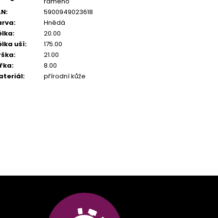
rameno
AN
:
5900949023618
arva
:
Hnědá
élka
:
20.00
lka uší
:
175.00
ýška
:
21.00
ířka
:
8.00
ateriál
:
přírodní kůže