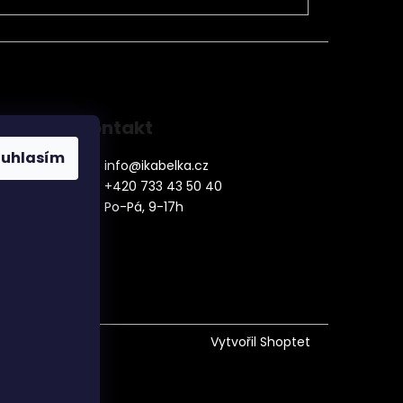
Kontakt
ouhlasím
info
@
ikabelka.cz
+420 733 43 50 40
Po-Pá, 9-17h
denní
Vytvořil Shoptet