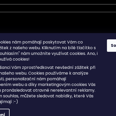
mace pro Vás
Informace pro Vás
ookies nám pomáhají poskytovat Vám co
S
žitek z našeho webu. Kliknutím na bílé tlačítko s
Sitemap
ouhlasím" nám umožníte využívat cookies.
Ano, i
a osobních údajů
Doprava a Platba
užívá cookies!
kladené dotazy
Reklamace Zboží
ní cookies
Postup vrácení zboží ve 30 
šanci Vám zprostředkovat nevšední zážitek při
lhůtě
ty
 našeho webu. Cookies používáme k analýze
Obchodní podmínky
ti, personalizační nám pomáhají
bením webu a díky marketingovým cookies Vás
 pronásledovat otravné nerelevantní reklamy.
m souhlas, můžete sledovat nabídky, které Vás
razena.
Upravit nastavení cookies
ímají :-)
ní