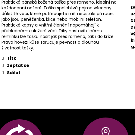
Praktická pánská kožená taška přes rameno, ideální na
E
každodenní nošení. Taška spolehlivě pojme všechny
důležité věci, které potřebujete mít neustále při ruce,
B
jako jsou peněženka, klíče nebo mobilní telefon.
D
Praktické kapsy a vnitřní členění napomáhají k
Dé
přehlednému uložení věcí. Díky nastavitelnému
V
řemínku lze tašku nosit jak přes rameno, tak i do kříže.
Š
Pravá hovězí kůže zaručuje pevnost a dlouhou
M
životnost tašky.
Tisk
Zeptat se
Sdílet