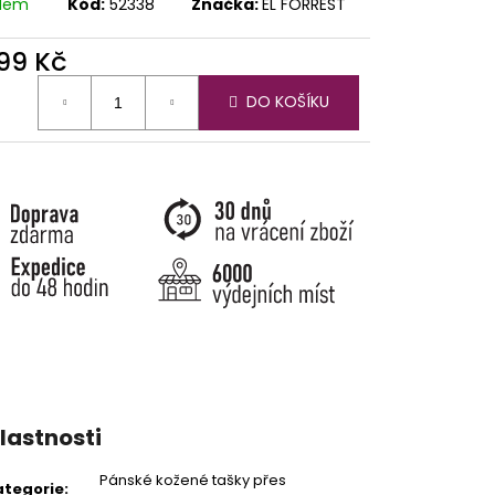
adem
Kód:
52338
Značka:
EL FORREST
599 Kč
ná
DO KOŠÍKU
:
lastnosti
Pánské kožené tašky přes
ategorie
: