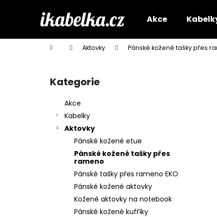
K
Přejít
na
o
Akce
Kabelk
obsah
Zpět
Zpět
š
do
do
í
Domů
Aktovky
Pánské kožené tašky přes 
k
obchodu
obchodu
P
o
Kategorie
Přeskočit
s
kategorie
t
Akce
r
Kabelky
a
Aktovky
n
Pánské kožené etue
n
Pánské kožené tašky přes
í
rameno
p
Pánské tašky přes rameno EKO
a
Pánské kožené aktovky
n
Kožené aktovky na notebook
e
Pánské kožené kufříky