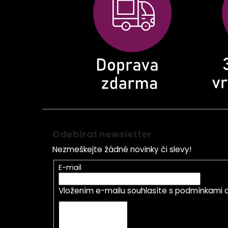
a
t
í
Odebírat newsletter
Nezmeškejte žádné novinky či slevy!
E-mail
Vložením e-mailu souhlasíte s
podmínkami o
PŘIHLÁSIT SE