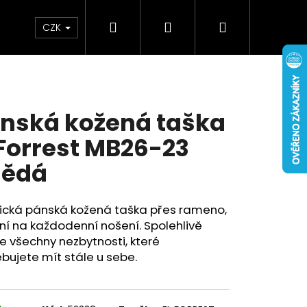
Hledat
Přihlášení
Nákupní
Doplňky
Novinky
CZK
košík
nská kožená taška
 Forrest MB26-23
nědá
tická pánská kožená taška přes rameno,
ní na každodenní nošení. Spolehlivě
 všechny nezbytnosti, které
bujete mít stále u sebe.