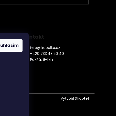
Kontakt
ouhlasím
info
@
ikabelka.cz
+420 733 43 50 40
Po-Pá, 9-17h
denní
Vytvořil Shoptet