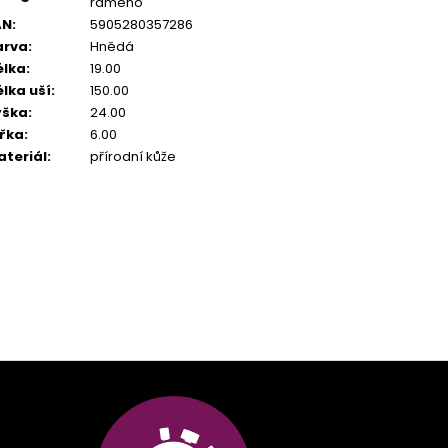
rameno
AN
:
5905280357286
arva
:
Hnědá
élka
:
19.00
lka uší
:
150.00
ýška
:
24.00
ířka
:
6.00
ateriál
:
přírodní kůže