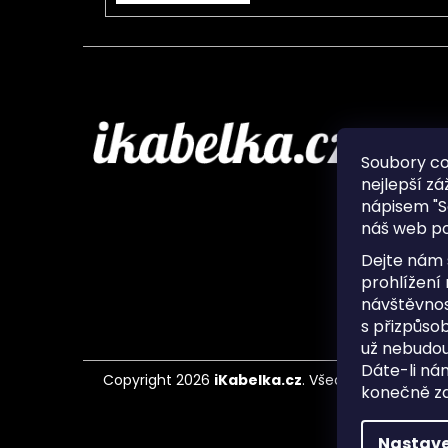
Infor
Soubory c
nejlepší zá
O nás
nápisem "S
Ochran
náš web po
Často 
Ukládá
Dejte nám 
Kontak
prohlížení
návštěvnos
s přizpůso
už nebudou
Dáte-li ná
Copyright 2026
iKabelka.cz
. Všechna práva vyh
konečně zaj
Nastave