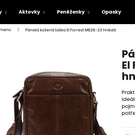
y
Aktovky
Peněženky
Opasky
rameno
Pánská kožená taška El Forrest MB26-23 hnědá
Co potřebujete najít?
Pá
HLEDAT
El
h
Doporučujeme
Prak
ideál
pojme
potře