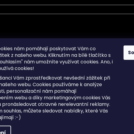
mace pro Vás
Informace pro Vás
ookies nám pomáhají poskytovat Vám co
S
žitek z našeho webu. Kliknutím na bílé tlačítko s
Sitemap
ouhlasím" nám umožníte využívat cookies.
Ano, i
a osobních údajů
Doprava a Platba
užívá cookies!
kladené dotazy
Reklamace Zboží
ní cookies
Postup vrácení zboží ve 30 
šanci Vám zprostředkovat nevšední zážitek při
lhůtě
ty
 našeho webu. Cookies používáme k analýze
Obchodní podmínky
ti, personalizační nám pomáhají
bením webu a díky marketingovým cookies Vás
 pronásledovat otravné nerelevantní reklamy.
m souhlas, můžete sledovat nabídky, které Vás
razena.
Upravit nastavení cookies
ímají :-)
ní