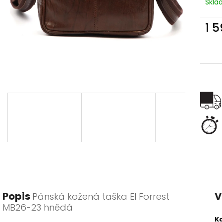
Skl
1 
Měr
cena
Popis
V
Pánská kožená taška El Forrest
MB26-23 hnědá
K