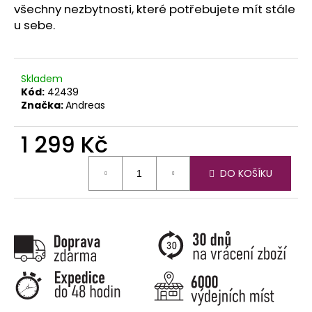
č
všechny nezbytnosti, které potřebujete mít stále
u
u sebe.
j
e
m
e
Skladem
Kód:
42439
Značka:
Andreas
1 299 Kč
Měrná
DO KOŠÍKU
cena: