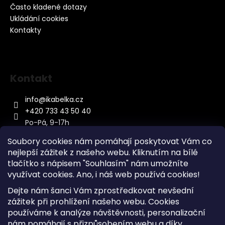
Často kladené dotazy
Ukládání cookies
Kontakty
Kontakt
info
@
ikabelka.cz
+420 733 43 50 40
Po-Pá, 9-17h
Soubory cookies nám pomáhají poskytovat Vám co
nejlepší zážitek z našeho webu. Kliknutím na bílé
tlačítko s nápisem "Souhlasím" nám umožníte
využívat cookies.
Ano, i náš web používá cookies!
Kontakt
Dejte nám šanci Vám zprostředkovat nevšední
Sitemap
zážitek při prohlížení našeho webu. Cookies
používáme k analýze návštěvnosti, personalizační
Doprava a Platba
nám pomáhají s přizpůsobením webu a díky
Reklamace Zboží