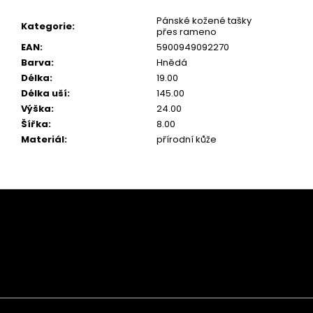
Pánské kožené tašky
Kategorie
:
přes rameno
EAN
:
5900949092270
Barva
:
Hnědá
Délka
:
19.00
Délka uší
:
145.00
Výška
:
24.00
Šířka
:
8.00
Materiál
:
přírodní kůže
Z
á
p
a
t
í