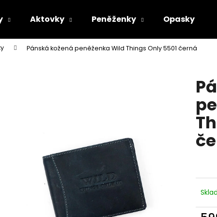
y
Aktovky
Peněženky
Opasky
ky
Pánská kožená peněženka Wild Things Only 5501 černá
Co potřebujete najít?
Pá
HLEDAT
pe
Th
Doporučujeme
če
Skl