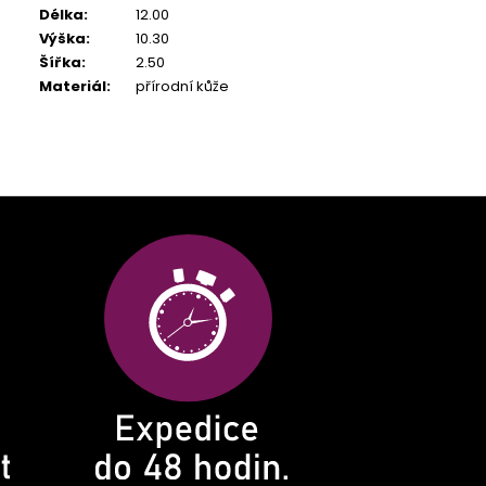
Délka
:
12.00
Výška
:
10.30
Šířka
:
2.50
Materiál
:
přírodní kůže