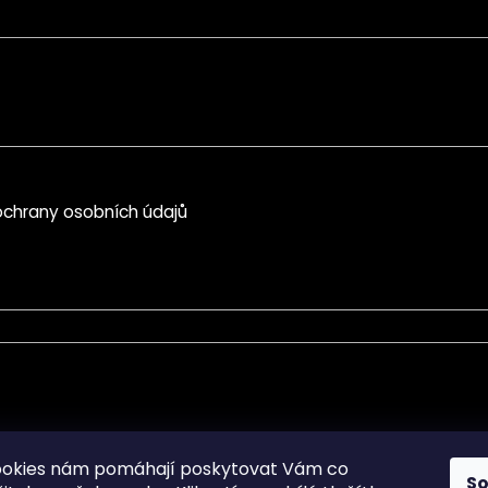
chrany osobních údajů
mace pro Vás
Informace pro Vás
ookies nám pomáhají poskytovat Vám co
S