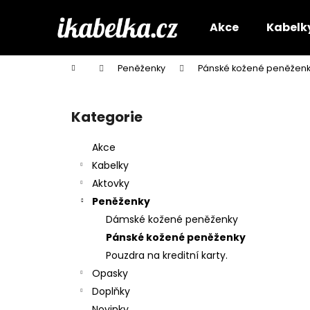
K
Přejít
na
o
Akce
Kabelk
obsah
Zpět
Zpět
š
do
do
í
Domů
Peněženky
Pánské kožené peněžen
k
obchodu
obchodu
P
o
Kategorie
Přeskočit
s
kategorie
t
Akce
r
Kabelky
a
Aktovky
n
Peněženky
n
Dámské kožené peněženky
í
Pánské kožené peněženky
p
Pouzdra na kreditní karty.
a
Opasky
n
Doplňky
e
Novinky