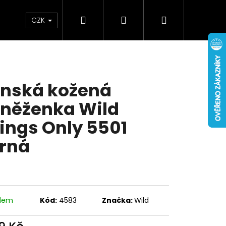
Hledat
Přihlášení
Nákupní
Doplňky
Novinky
CZK
košík
nská kožená
něženka Wild
ings Only 5501
rná
adem
Kód:
4583
Značka:
Wild