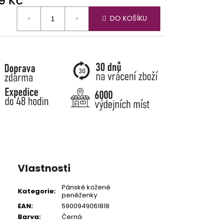
9 Kč
ná
DO KOŠÍKU
:
Vlastnosti
Pánské kožené
Kategorie
:
peněženky
EAN
:
5900949061818
Barva
:
Černá