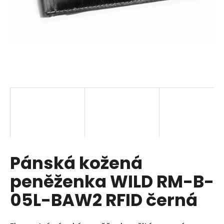
a
j
í
t
?
HLEDAT
Pánská kožená
D
o
peněženka WILD RM-B-
p
o
05L-BAW2 RFID černá
r
u