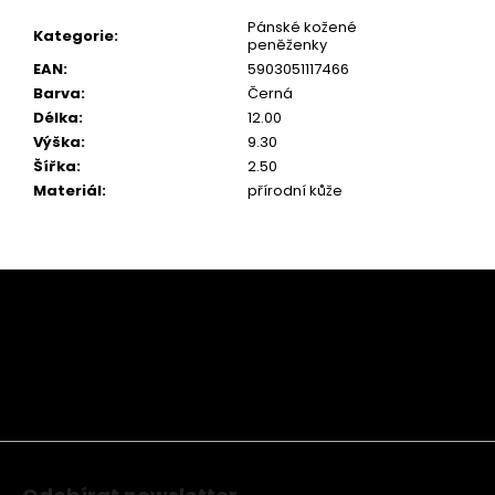
Pánské kožené
Kategorie
:
peněženky
EAN
:
5903051117466
Barva
:
Černá
Délka
:
12.00
Výška
:
9.30
Šířka
:
2.50
Materiál
:
přírodní kůže
Z
á
p
a
t
í