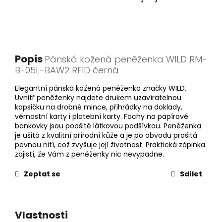
Popis
Pánská kožená peněženka WILD RM-
B-05L-BAW2 RFID černá
Elegantní pánská kožená peněženka značky WILD.
Uvnitř peněženky najdete drukem uzavíratelnou
kapsičku na drobné mince, přihrádky na doklady,
věrnostní karty i platební karty. Fochy na papírové
bankovky jsou podšité látkovou podšívkou. Peněženka
je ušitá z kvalitní přírodní kůže a je po obvodu prošitá
pevnou nití, což zvyšuje její životnost. Praktická zápinka
zajistí, že Vám z peněženky nic nevypadne.
Zeptat se
Sdílet
Vlastnosti