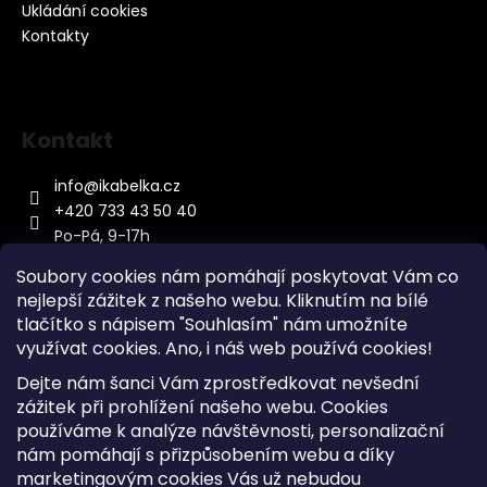
Ukládání cookies
Kontakty
Kontakt
info
@
ikabelka.cz
+420 733 43 50 40
Po-Pá, 9-17h
Soubory cookies nám pomáhají poskytovat Vám co
nejlepší zážitek z našeho webu. Kliknutím na bílé
tlačítko s nápisem "Souhlasím" nám umožníte
využívat cookies.
Ano, i náš web používá cookies!
Kontakt
Dejte nám šanci Vám zprostředkovat nevšední
Sitemap
zážitek při prohlížení našeho webu. Cookies
používáme k analýze návštěvnosti, personalizační
Doprava a Platba
nám pomáhají s přizpůsobením webu a díky
Reklamace Zboží
marketingovým cookies Vás už nebudou
Obchodní podmínky