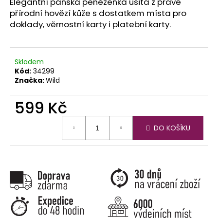
č
Elegantní pánská peněženka ušitá z pravé
u
přírodní hovězí kůže s dostatkem místa pro
j
doklady, věrnostní karty i platební karty.
e
m
e
Skladem
Kód:
34299
Značka:
Wild
599 Kč
Měrná
DO KOŠÍKU
cena: