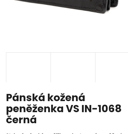
a
j
í
t
?
HLEDAT
Pánská kožená
D
o
peněženka VS IN-1068
p
o
černá
r
u