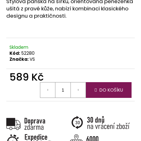
č
Stylová pánská na šířku, orientovaná peněženka
u
ušitá z pravé kůže, nabízí kombinaci klasického
j
designu a praktičnosti.
e
m
e
Skladem
Kód:
52280
Značka:
VS
589 Kč
Měrná
DO KOŠÍKU
cena: