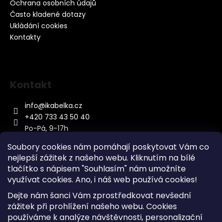
Ochrana osobních údajů
Často kladené dotazy
Ukládání cookies
Kontakty
Kontakt
info
@
ikabelka.cz
+420 733 43 50 40
Po-Pá, 9-17h
Soubory cookies nám pomáhají poskytovat Vám co
nejlepší zážitek z našeho webu. Kliknutím na bílé
tlačítko s nápisem "Souhlasím" nám umožníte
využívat cookies.
Ano, i náš web používá cookies!
Kontakt
Dejte nám šanci Vám zprostředkovat nevšední
Sitemap
zážitek při prohlížení našeho webu. Cookies
používáme k analýze návštěvnosti, personalizační
Doprava a Platba