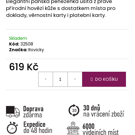
č
Elegantní pánská peněženka ušitá z pravé
u
přírodní hovězí kůže s dostatkem místa pro
j
doklady, věrnostní karty i platební karty.
e
m
e
Skladem
Kód:
32508
Značka:
Rovicky
619 Kč
Měrná
DO KOŠÍKU
cena: