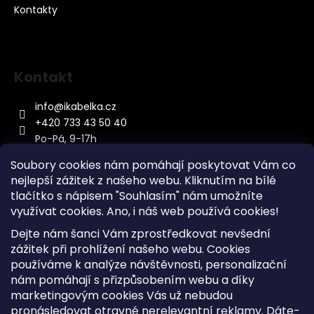
Kontakty
Kontakt
info
@
ikabelka.cz
+420 733 43 50 40
Po-Pá, 9-17h
Soubory cookies nám pomáhají poskytovat Vám co
nejlepší zážitek z našeho webu. Kliknutím na bílé
tlačítko s nápisem "Souhlasím" nám umožníte
využívat cookies.
Ano, i náš web používá cookies!
Kontakt
Dejte nám šanci Vám zprostředkovat nevšední
Sitemap
zážitek při prohlížení našeho webu. Cookies
používáme k analýze návštěvnosti, personalizační
Doprava a Platba
nám pomáhají s přizpůsobením webu a díky
Reklamace Zboží
marketingovým cookies Vás už nebudou
Obchodní podmínky
pronásledovat otravné nerelevantní reklamy. Dáte-