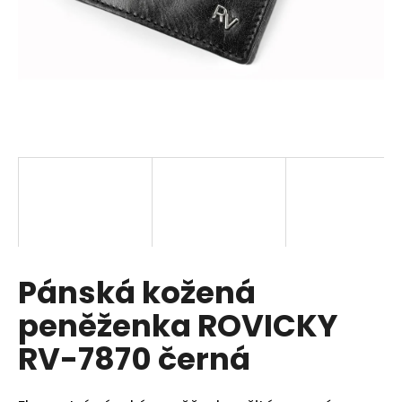
a
j
í
t
?
HLEDAT
Pánská kožená
D
o
peněženka ROVICKY
p
o
RV-7870 černá
r
u