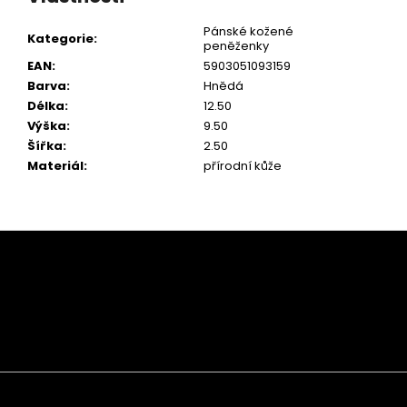
Pánské kožené
Kategorie
:
peněženky
EAN
:
5903051093159
Barva
:
Hnědá
Délka
:
12.50
Výška
:
9.50
Šířka
:
2.50
Materiál
:
přírodní kůže
Z
á
p
a
t
í