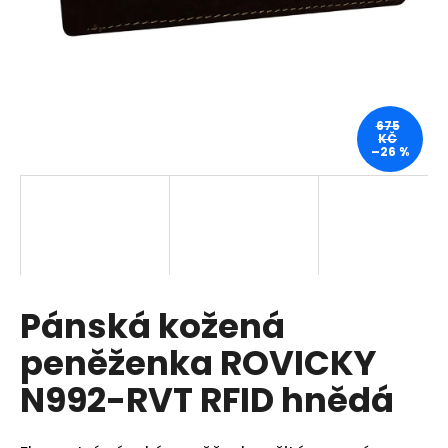
a
j
í
t
?
675
KČ
–26 %
HLEDAT
Pánská kožená
D
o
peněženka ROVICKY
p
o
N992-RVT RFID hnědá
r
u