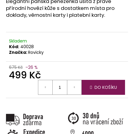
č
Elegantní pánská peněženka ušitá z pravé
u
přírodní hovězí kůže s dostatkem místa pro
j
doklady, věrnostní karty i platební karty.
e
m
e
Skladem
Kód:
40028
Značka:
Rovicky
675 Kč
–26 %
499 Kč
Měrná
DO KOŠÍKU
cena: