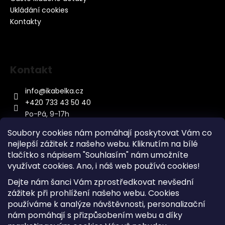
Ukládání cookies
Kontakty
Kontakt
info
@
ikabelka.cz
+420 733 43 50 40
Po-Pá, 9-17h
Soubory cookies nám pomáhají poskytovat Vám co
nejlepší zážitek z našeho webu. Kliknutím na bílé
tlačítko s nápisem "Souhlasím" nám umožníte
využívat cookies.
Ano, i náš web používá cookies!
Kontakt
Dejte nám šanci Vám zprostředkovat nevšední
Sitemap
zážitek při prohlížení našeho webu. Cookies
používáme k analýze návštěvnosti, personalizační
Doprava a Platba
nám pomáhají s přizpůsobením webu a díky
Reklamace Zboží