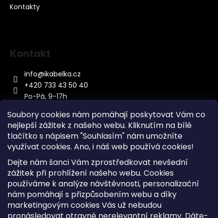
Kontakty
Kontakt
info
@
ikabelka.cz
+420 733 43 50 40
Po-Pá, 9-17h
Soubory cookies nám pomáhají poskytovat Vám co
nejlepší zážitek z našeho webu. Kliknutím na bílé
tlačítko s nápisem "Souhlasím" nám umožníte
využívat cookies.
Ano, i náš web používá cookies!
Kontakt
Dejte nám šanci Vám zprostředkovat nevšední
Sitemap
zážitek při prohlížení našeho webu. Cookies
používáme k analýze návštěvnosti, personalizační
Doprava a Platba
nám pomáhají s přizpůsobením webu a díky
Reklamace Zboží
marketingovým cookies Vás už nebudou
Obchodní podmínky
pronásledovat otravné nerelevantní reklamy. Dáte-