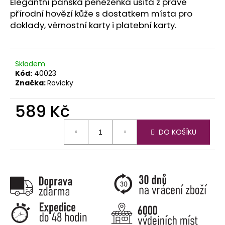
č
Elegantní pánská peněženka ušitá z pravé
u
přírodní hovězí kůže s dostatkem místa pro
j
doklady, věrnostní karty i platební karty.
e
m
e
Skladem
Kód:
40023
Značka:
Rovicky
589 Kč
Měrná
DO KOŠÍKU
cena: