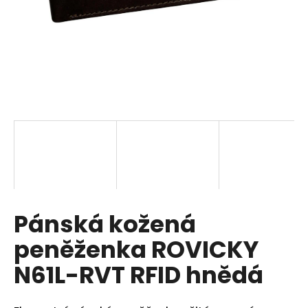
a
j
í
t
?
HLEDAT
Pánská kožená
D
o
peněženka ROVICKY
p
o
N61L-RVT RFID hnědá
r
u