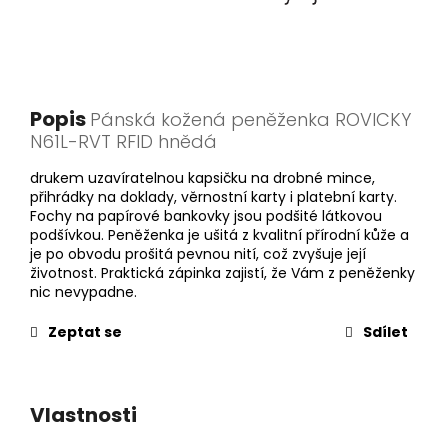
Popis
Pánská kožená peněženka ROVICKY
N61L-RVT RFID hnědá
drukem uzavíratelnou kapsičku na drobné mince,
přihrádky na doklady, věrnostní karty i platební karty.
Fochy na papírové bankovky jsou podšité látkovou
podšívkou. Peněženka je ušitá z kvalitní přírodní kůže a
je po obvodu prošitá pevnou nití, což zvyšuje její
životnost. Praktická zápinka zajistí, že Vám z peněženky
nic nevypadne.
Zeptat se
Sdílet
Vlastnosti