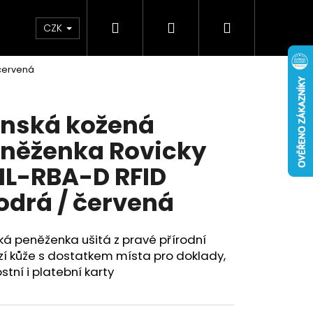
Hledat
Přihlášení
Nákupní
Doplňky
Novinky
CZK
červená
košík
nská kožená
něženka Rovicky
1L-RBA-D RFID
drá / červená
á peněženka ušitá z pravé přírodní
í kůže s dostatkem místa pro doklady,
stní i platební karty