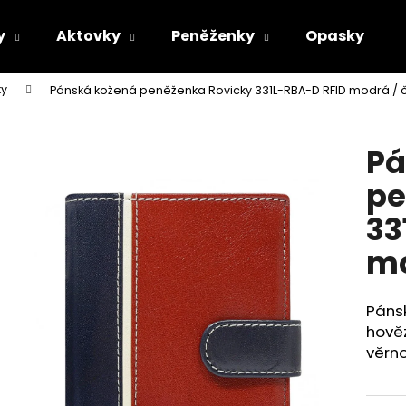
y
Aktovky
Peněženky
Opasky
ky
Pánská kožená peněženka Rovicky 331L-RBA-D RFID modrá / 
Co potřebujete najít?
Pá
HLEDAT
pe
33
Doporučujeme
mo
Pánsk
hověz
věrno