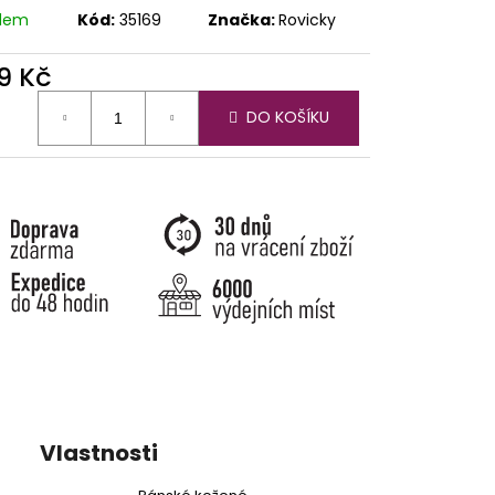
adem
Kód:
35169
Značka:
Rovicky
9 Kč
ná
DO KOŠÍKU
:
Vlastnosti