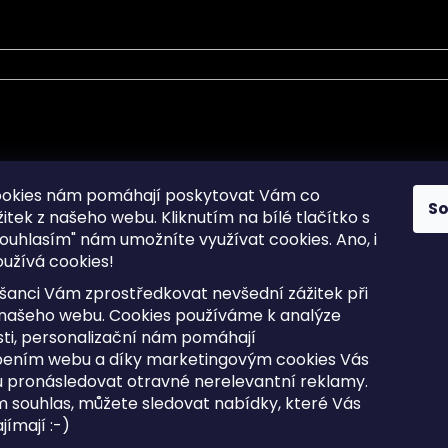
mace pro Vás
Informace pro Vás
ookies nám pomáhají poskytovat Vám co
S
žitek z našeho webu. Kliknutím na bílé tlačítko s
Sitemap
ouhlasím" nám umožníte využívat cookies.
Ano, i
a osobních údajů
Doprava a Platba
užívá cookies!
kladené dotazy
Reklamace Zboží
ní cookies
Postup vrácení zboží ve 30 
šanci Vám zprostředkovat nevšední zážitek při
lhůtě
ty
 našeho webu. Cookies používáme k analýze
Obchodní podmínky
ti, personalizační nám pomáhají
bením webu a díky marketingovým cookies Vás
 pronásledovat otravné nerelevantní reklamy.
m souhlas, můžete sledovat nabídky, které Vás
razena.
Upravit nastavení cookies
ímají :-)