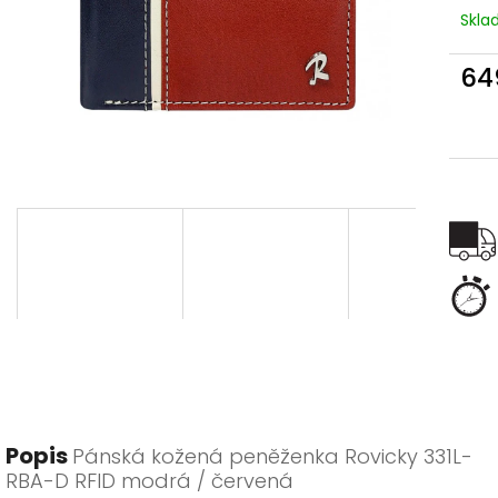
Skl
64
Měr
cena
Popis
Pánská kožená peněženka Rovicky 331L-
RBA-D RFID modrá / červená