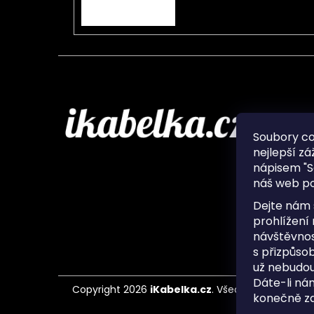
PŘIHLÁSIT SE
Infor
Soubory c
nejlepší zá
O nás
nápisem "S
Ochran
náš web po
Často 
Ukládá
Dejte nám 
Kontak
prohlížení
návštěvnos
s přizpůso
už nebudou
Dáte-li ná
Copyright 2026
iKabelka.cz
. Všechna práva vyh
konečně zaj