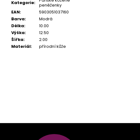
Pánské kožené
Kategorie
:
peněženky
EAN
:
5903051037160
Barva
:
Modrá
Délka
:
10.00
Výška
:
12.50
Šířka
:
2.00
Materiál
:
přírodní kůže