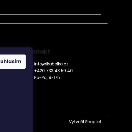
Kontakt
ouhlasím
info
@
ikabelka.cz
+420 733 43 50 40
Po-Pá, 9-17h
denní
Vytvořil Shoptet