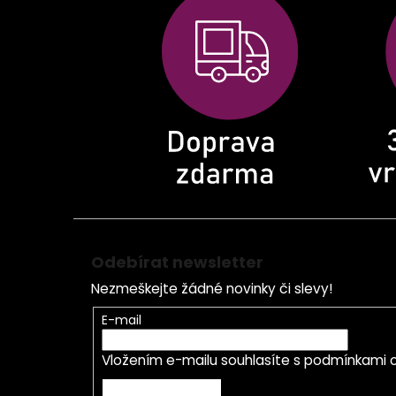
p
a
t
í
Odebírat newsletter
Nezmeškejte žádné novinky či slevy!
E-mail
Vložením e-mailu souhlasíte s
podmínkami o