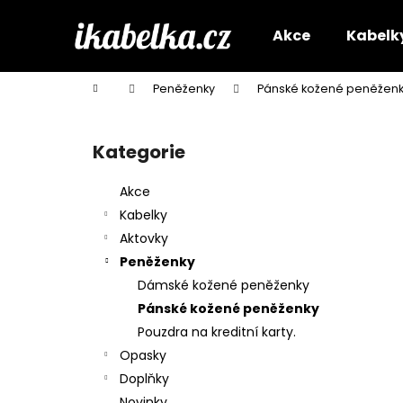
K
Přejít
na
o
Akce
Kabelk
obsah
Zpět
Zpět
š
do
do
í
Domů
Peněženky
Pánské kožené peněžen
k
obchodu
obchodu
P
o
Kategorie
Přeskočit
s
kategorie
t
Akce
r
Kabelky
a
Aktovky
n
Peněženky
n
Dámské kožené peněženky
í
Pánské kožené peněženky
p
Pouzdra na kreditní karty.
a
Opasky
n
Doplňky
e
Novinky